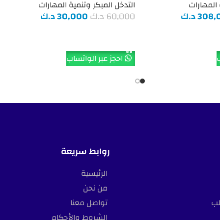
 المهارات
التدخل المبكر وتنمية المهارات
308,
د.ك
60,000
د.ك
30,000
د.ك
إضافة إلى السلة
ب
احجز عبر الواتساب
روابط سريعة
الرئيسية
من نحن
لب
تواصل معنا
الشروط والأحكام