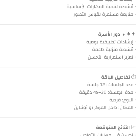
• أنشطة لتنمية المهارات الأساسية
• متابعة مستمرة لقياس التطور
👨‍👩‍👧
دور الأسرة
• إرشادات تطبيقية يومية
• أنشطة منزلية داعمة
• تعزيز استمرارية التحسن
⏱️
تفاصيل الباقة
• عدد الجلسات: 12 جلسة
• مدة الجلسة: 30–45 دقيقة
• النوع: فردية
• المكان: داخل المركز أو أونلاين
📈
النتائج المتوقعة
• تحسن في مهارات التواصل