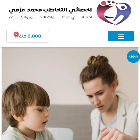
0
0,000
د.ك
-20%