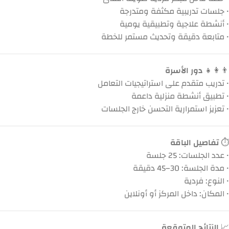
• جلسات تدريبية مكثفة ومتدرجة
• أنشطة علاجية وتطبيقية يومية
• متابعة دقيقة وتحديث مستمر للخطة
👨‍👩‍👧
دور الأسرة
• تدريب متقدم على استراتيجيات التعامل
• تطبيق أنشطة منزلية داعمة
• تعزيز استمرارية التحسن خارج الجلسات
⏱️
تفاصيل الباقة
• عدد الجلسات: 25 جلسة
• مدة الجلسة: 30–45 دقيقة
• النوع: فردية
• المكان: داخل المركز أو أونلاين
📈
النتائج المتوقعة