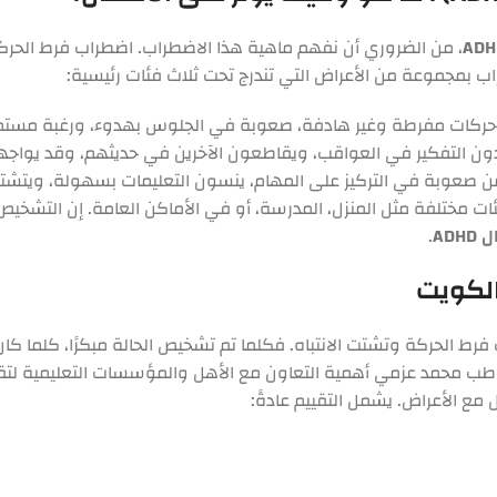
، من الضروري أن نفهم ماهية هذا الاضطراب. اضطراب فرط الحركة 
طراب بمجموعة من الأعراض التي تندرج تحت ثلاث فئات رئيسية:
 حركات مفرطة وغير هادفة، صعوبة في الجلوس بهدوء، ورغبة مستمر
 دون التفكير في العواقب، ويقاطعون الآخرين في حديثهم، وقد يواج
من صعوبة في التركيز على المهام، ينسون التعليمات بسهولة، ويتشتت
ات مختلفة مثل المنزل، المدرسة، أو في الأماكن العامة. إن التشخي
AD
.
رط الحركة وتشتت الانتباه. فكلما تم تشخيص الحالة مبكرًا، كلما كان 
اطب محمد عزمي أهمية التعاون مع الأهل والمؤسسات التعليمية لتق