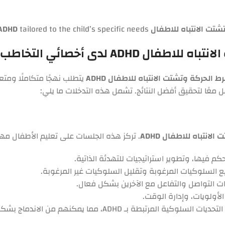
ت الانتباه للاطفال ADHD
tailored to the child’s specific needs.
أخصائي التخاطب محمد عزمي
ط الحركة وتشتت الانتباه للاطفال ADHD
يتطلب نهجًا متكاملًا ومتع
عًا لتحقيق أفضل النتائج. تشمل هذه التدخلات ما يلي:
انتباه للاطفال ADHD
. تركز هذه الجلسات على تعليم الأطفال م
 فيها، وتطوير استراتيجيات للتهدئة الذاتية.
يع السلوكيات المرغوبة وتقليل السلوكيات غير المرغوبة.
 التواصل والتفاعل مع الآخرين بشكل فعال.
لأولويات، وإدارة الوقت.
الاندماج بشكل أفضل في البيئات التعليمية والاجتماعية.