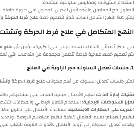
استخدام استبيانات ومقاييس سلوكية معتمدة.
التعاون مع المعلمين والأخصائيين الآخرين للحصول على صورة كاملة.
يعتبر هذا النهج الشامل أساسًا قويًا لتصميم خطة
علاج فرط الحركة وتشت
النهج المتكامل في علاج فرط الحركة وتشتت الانتباه للاطفال ADHD لدى 
في مركز أخصائي التخاطب محمد عزمي في الكويت، نؤمن بأن
علاج فر
يتم تصميم خطط علاجية فردية تتضمن مجموعة من التدخلات التي تعمل م
1. جلسات تعديل السلوك: حجر الزاوية في العلاج
تعتبر جلسات تعديل السلوك من أهم مكونات
علاج فرط الحركة وتشتت ال
تقنيات إدارة الذات:
تعليم الأطفال كيفية التعرف على مشاعرهم والتحكم
تعزيز السلوكيات الإيجابية:
استخدام التعزيز الإيجابي والمكافآت لتشج
التدريب على المهارات الاجتماعية:
مساعدة الأطفال على تطوير مهارات
تنظيم المهام:
تعليم الأطفال كيفية تنظيم مهامهم اليومية، وتحديد ا
يهدف تعديل السلوك إلى تزويد الأطفال بالأدوات اللازمة للتغلب على التحديات السلوكية المرتبطة بـ ADHD، مما يمكنهم من 