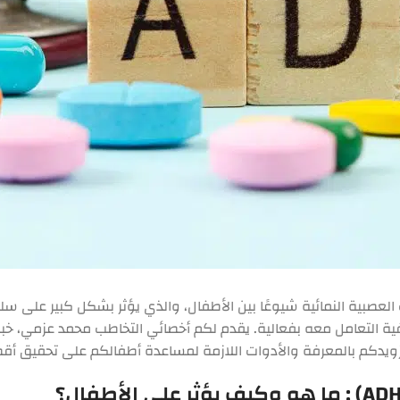
شتت الانتباه (ADHD) أحد أكثر الاضطرابات العصبية النمائية شيوعًا بين الأطفال، والذي يؤثر
ية التعامل معه بفعالية. يقدم لكم أخصائي التخاطب محمد عزمي، خ
زويدكم بالمعرفة والأدوات اللازمة لمساعدة أطفالكم على تحقيق أق