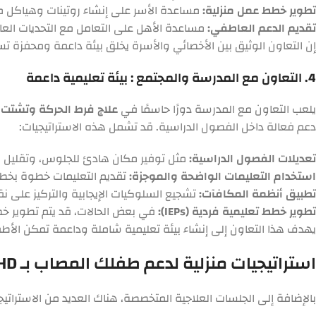
تطوير خطط عمل منزلية:
مساعدة الأسر على إنشاء روتينات وهياكل 
تقديم الدعم العاطفي:
مساعدة الأهل على التعامل مع التحديات العاطفي
إن التعاون الوثيق بين الأخصائي والأسرة يخلق بيئة داعمة ومحفزة تس
4. التعاون مع المدرسة والمجتمع : بيئة تعليمية داعمة
يلعب التعاون مع المدرسة دورًا حاسمًا في
علاج فرط الحركة وتشتت الان
دعم فعالة داخل الفصول الدراسية. قد تشمل هذه الاستراتيجيات:
تعديلات الفصول الدراسية:
مثل توفير مكان هادئ للجلوس، وتقليل ا
استخدام التعليمات الواضحة والموجزة:
تقديم التعليمات خطوة بخطو
تطبيق أنظمة المكافآت:
تشجيع السلوكيات الإيجابية والتركيز على ن
تطوير خطط تعليمية فردية (IEPs):
في بعض الحالات، قد يتم تطوير خط
يهدف هذا التعاون إلى إنشاء بيئة تعليمية شاملة وداعمة تمكن الأطفال المصابين بـ ADHD من تحق
استراتيجيات منزلية لدعم طفلك المصاب بـ ADHD في الكويت
بالإضافة إلى الجلسات العلاجية المتخصصة، هناك العديد من الاستراتي