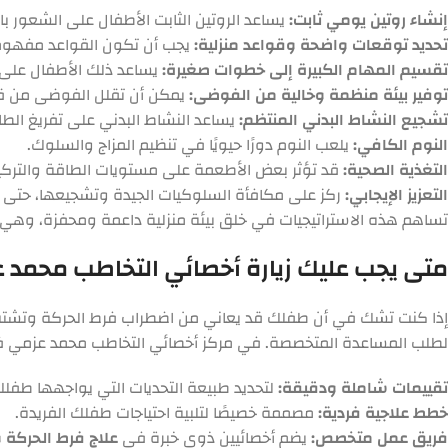
إنشاء روتين يومي ثابت:
يساعد الروتين الثابت الأطفال على الشعور با
تحديد توقعات واضحة وقواعد منزلية:
يجب أن تكون القواعد مفهومة
تقسيم المهام الكبيرة إلى خطوات صغيرة:
يساعد ذلك الأطفال على 
توفير بيئة منظمة وخالية من الفوضى:
يمكن أن تقلل الفوضى من قدر
تشجيع النشاط البدني المنتظم:
يساعد النشاط البدني على تفريغ الطاق
النوم الكافي:
يلعب النوم دورًا حيويًا في تنظيم المزاج والسلوك.
التغذية الصحية:
قد تؤثر بعض الأطعمة على مستويات الطاقة والتركيز
التعزيز الإيجابي:
ركز على مكافأة السلوكيات الجيدة وتشجيعها، حتى 
تساهم هذه الاستراتيجيات في خلق بيئة منزلية داعمة ومحفزة، وهي ج
متى يجب عليك زيارة أخصائي التخاطب محمد
إذا كنت تشك في أن طفلك قد يعاني من اضطراب فرط الحركة وتشتت الان
لطلب المساعدة المتخصصة. في مركز أخصائي التخاطب محمد عزمي ف
تقييمات شاملة ودقيقة:
لتحديد طبيعة التحديات التي يواجهها طفلك
خطط علاجية فردية:
مصممة خصيصًا لتلبية احتياجات طفلك الفريدة.
فريق عمل متخصص:
يضم أخصائيين ذوي خبرة في
علاج فرط الحركة وتش