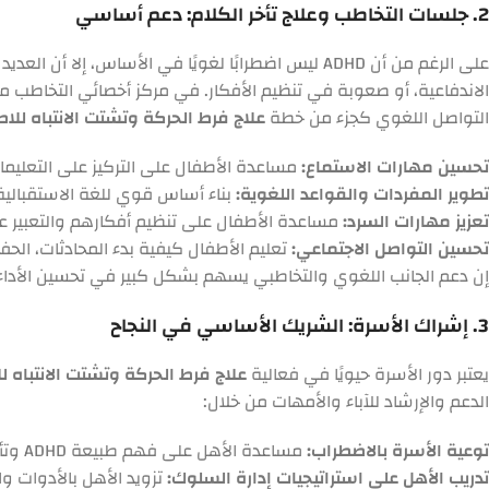
2. جلسات التخاطب وعلاج تأخر الكلام: دعم أساسي
على الرغم من أن ADHD ليس اضطرابًا لغويًا في الأسا
الاندفاعية، أو صعوبة في تنظيم الأفكار. في مركز أخصائي التخاطب 
التواصل اللغوي كجزء من خطة
علاج فرط الحركة وتشتت الانتباه للاطفال
تحسين مهارات الاستماع:
مساعدة الأطفال على التركيز على التعليم
تطوير المفردات والقواعد اللغوية:
بناء أساس قوي للغة الاستقبالية 
تعزيز مهارات السرد:
مساعدة الأطفال على تنظيم أفكارهم والتعبير
تحسين التواصل الاجتماعي:
تعليم الأطفال كيفية بدء المحادثات، الحف
إن دعم الجانب اللغوي والتخاطبي يسهم بشكل كبير في تحسين الأداء 
3. إشراك الأسرة: الشريك الأساسي في النجاح
يعتبر دور الأسرة حيويًا في فعالية
علاج فرط الحركة وتشتت الانتباه للاط
الدعم والإرشاد للآباء والأمهات من خلال:
توعية الأسرة بالاضطراب:
مساعدة الأهل على فهم طبيعة ADHD وتأثيره على سلوك أطفالهم.
تدريب الأهل على استراتيجيات إدارة السلوك:
تزويد الأهل بالأدوات وا