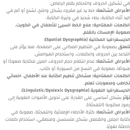
في تشكيل الحروف والتحكم بقلم الرصاص.
الأعراض الشائعة:
خط يد غير مقروء بشكل واضح، تشنج أو ألم في
اليد أثناء الكتابة، بطء شديد في وتيرة الكتابة.
الكلمات المفتاحية:
علاج الخط السيئ للأطفال في الكويت
،
صعوبة الإمساك بالقلم
.
الديسغرافيا المكانية (Spatial Dysgraphia):
تتعلق
بصعوبة في التنظيم المكاني على الصفحة، مما يؤثر على
التباعد بين الحروف والكلمات، واستخدام الهوامش.
الأعراض الشائعة:
عدم انتظام حجم الحروف، الميل للكتابة صعودًا أو
هبوطًا، صعوبة في النسخ من السبورة أو كتاب.
الكلمات المفتاحية:
مشاكل تنظيم الكتابة عند الأطفال
،
اخصائي
تخاطب وصعوبات تعلم
.
الديسغرافيا اللغوية (Linguistic/Dyslexic Dysgraphia):
تؤثر
بشكل أساسي على القدرة على تحويل الأصوات اللغوية إلى
رموز مكتوبة (التهجئة).
الأعراض الشائعة:
كثرة الأخطاء الإملائية والتهجئة، صعوبة في
كتابة الجمل والقصص بشكل متسلسل ومنطقي، استخدام كلمات
خاطئة لغويًا.