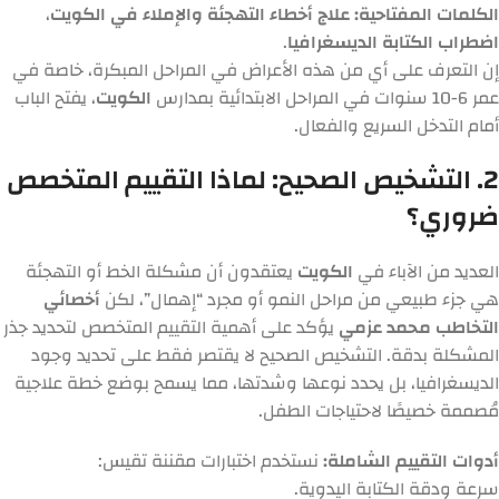
الكلمات المفتاحية:
علاج أخطاء التهجئة والإملاء في الكويت
،
اضطراب الكتابة الديسغرافيا
.
إن التعرف على أي من هذه الأعراض في المراحل المبكرة، خاصة في
عمر 6-10 سنوات في المراحل الابتدائية بمدارس
الكويت
، يفتح الباب
أمام التدخل السريع والفعال.
2. التشخيص الصحيح: لماذا التقييم المتخصص
ضروري؟
العديد من الآباء في
الكويت
يعتقدون أن مشكلة الخط أو التهجئة
هي جزء طبيعي من مراحل النمو أو مجرد “إهمال”، لكن
أخصائي
التخاطب محمد عزمي
يؤكد على أهمية التقييم المتخصص لتحديد جذر
المشكلة بدقة. التشخيص الصحيح لا يقتصر فقط على تحديد وجود
الديسغرافيا، بل يحدد نوعها وشدتها، مما يسمح بوضع خطة علاجية
مُصممة خصيصًا لاحتياجات الطفل.
أدوات التقييم الشاملة:
نستخدم اختبارات مقننة تقيس:
سرعة ودقة الكتابة اليدوية.