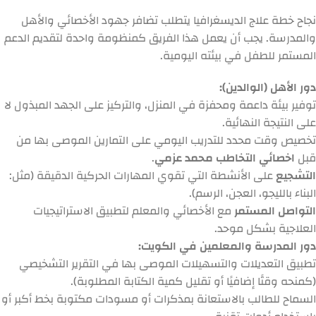
نجاح خطة علاج الديسغرافيا يتطلب تضافر جهود الأخصائي والأهل
والمدرسة. يجب أن يعمل هذا الفريق كمنظومة واحدة لتقديم الدعم
المستمر للطفل في بيئته اليومية.
دور الأهل (الوالدين):
توفير بيئة داعمة ومحفزة في المنزل، والتركيز على الجهد المبذول لا
على النتيجة النهائية.
تخصيص وقت محدد للتدريب اليومي على التمارين الموصى بها من
قبل
اخصائي التخاطب محمد عزمي
.
التشجيع
على الأنشطة التي تقوي المهارات الحركية الدقيقة (مثل:
البناء بالليجو، العجن، الرسم).
التواصل المستمر
مع الأخصائي والمعلم لتطبيق الاستراتيجيات
العلاجية بشكل موحد.
دور المدرسة والمعلمين في الكويت:
تطبيق التعديلات والتسهيلات الموصى بها في التقرير التشخيصي
(كمنحه وقتًا إضافيًا أو تقليل كمية الكتابة المطلوبة).
السماح للطالب بالاستعانة بمذكرات أو مسودات مكتوبة بخط أكبر أو