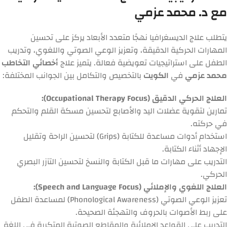
مع د. محمد عزمي
يتطلب علاج الديسغرافيا نهجًا متعدد الأبعاد يركز على تحسين
المهارات الحركية الدقيقة، وتعزيز الوعي الصوتي واللغوي، وتدريب
الطفل على استراتيجيات تعويضية فعالة. يتميز علاج
أخصائي التخاطب
محمد عزمي
في
الكويت
بالتخصيص والتكامل بين الجوانب المختلفة:
العلاج الحركي الدقيق (Occupational Therapy Focus):
تمارين لتقوية عضلات اليد والأصابع لتحسين مسكة القلم والتحكم
في حركته.
استخدام أدوات مساعدة للكتابة (Grips) لتحسين الراحة وتقليل
الإجهاد أثناء الكتابة.
التدريب على مهارات ما قبل الكتابة والنسخ لتحسين التآزر البصري
الحركي.
العلاج اللغوي والإملائي (Speech and Language Focus):
تعزيز الوعي الصوتي (Phonological Awareness) لمساعدة الطفل
على ربط الأصوات بالحروف والتهجئة الصحيحة.
التدريب على القواعد الإملائية والمقاطع الصوتية المتكررة في اللغة