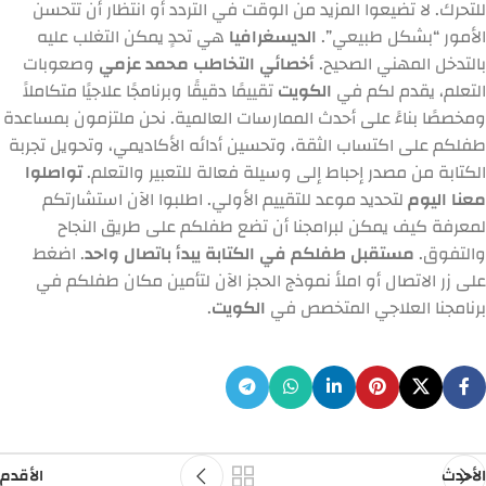
للتحرك. لا تضيعوا المزيد من الوقت في التردد أو انتظار أن تتحسن
الأمور “بشكل طبيعي”.
الديسغرافيا
هي تحدٍ يمكن التغلب عليه
بالتدخل المهني الصحيح.
أخصائي التخاطب محمد عزمي
وصعوبات
التعلم، يقدم لكم في
الكويت
تقييمًا دقيقًا وبرنامجًا علاجيًا متكاملاً
ومخصصًا بناءً على أحدث الممارسات العالمية. نحن ملتزمون بمساعدة
طفلكم على اكتساب الثقة، وتحسين أدائه الأكاديمي، وتحويل تجربة
الكتابة من مصدر إحباط إلى وسيلة فعالة للتعبير والتعلم.
تواصلوا
معنا اليوم
لتحديد موعد للتقييم الأولي. اطلبوا الآن استشارتكم
لمعرفة كيف يمكن لبرامجنا أن تضع طفلكم على طريق النجاح
والتفوق.
مستقبل طفلكم في الكتابة يبدأ باتصال واحد
. اضغط
على زر الاتصال أو املأ نموذج الحجز الآن لتأمين مكان طفلكم في
برنامجنا العلاجي المتخصص في
الكويت
.
الأحدث
الأقدم