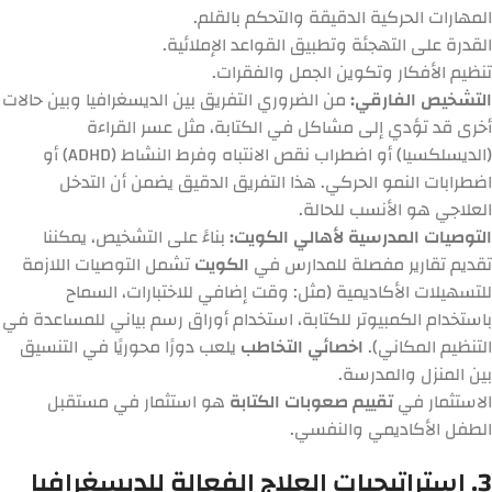
المهارات الحركية الدقيقة والتحكم بالقلم.
القدرة على التهجئة وتطبيق القواعد الإملائية.
تنظيم الأفكار وتكوين الجمل والفقرات.
التشخيص الفارقي:
من الضروري التفريق بين الديسغرافيا وبين حالات
أخرى قد تؤدي إلى مشاكل في الكتابة، مثل عسر القراءة
(الديسلكسيا) أو اضطراب نقص الانتباه وفرط النشاط (ADHD) أو
اضطرابات النمو الحركي. هذا التفريق الدقيق يضمن أن التدخل
العلاجي هو الأنسب للحالة.
التوصيات المدرسية لأهالي الكويت:
بناءً على التشخيص، يمكننا
تقديم تقارير مفصلة للمدارس في
الكويت
تشمل التوصيات اللازمة
للتسهيلات الأكاديمية (مثل: وقت إضافي للاختبارات، السماح
باستخدام الكمبيوتر للكتابة، استخدام أوراق رسم بياني للمساعدة في
التنظيم المكاني).
اخصائي التخاطب
يلعب دورًا محوريًا في التنسيق
بين المنزل والمدرسة.
الاستثمار في
تقييم صعوبات الكتابة
هو استثمار في مستقبل
الطفل الأكاديمي والنفسي.
3. استراتيجيات العلاج الفعالة للديسغرافيا