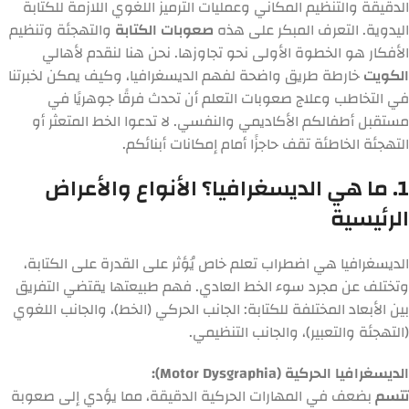
الدقيقة والتنظيم المكاني وعمليات الترميز اللغوي اللازمة للكتابة
اليدوية. التعرف المبكر على هذه
صعوبات الكتابة
والتهجئة وتنظيم
الأفكار هو الخطوة الأولى نحو تجاوزها. نحن هنا لنقدم لأهالي
الكويت
خارطة طريق واضحة لفهم الديسغرافيا، وكيف يمكن لخبرتنا
في التخاطب وعلاج صعوبات التعلم أن تحدث فرقًا جوهريًا في
مستقبل أطفالكم الأكاديمي والنفسي. لا تدعوا الخط المتعثر أو
التهجئة الخاطئة تقف حاجزًا أمام إمكانات أبنائكم.
1. ما هي الديسغرافيا؟ الأنواع والأعراض
الرئيسية
الديسغرافيا هي اضطراب تعلم خاص يُؤثر على القدرة على الكتابة،
وتختلف عن مجرد سوء الخط العادي. فهم طبيعتها يقتضي التفريق
بين الأبعاد المختلفة للكتابة: الجانب الحركي (الخط)، والجانب اللغوي
(التهجئة والتعبير)، والجانب التنظيمي.
الديسغرافيا الحركية (Motor Dysgraphia):
تتسم
بضعف في المهارات الحركية الدقيقة، مما يؤدي إلى صعوبة