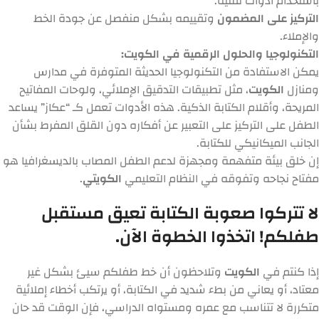
باستخدام أدوات تقنية.
التركيز على المضمون
وتقييمه بشكل منفصل عن جودة الخط
والإملاء.
التكنولوجيا والحلول الرقمية في الكويت:
يمكن الاستفادة من التكنولوجيا الحديثة المتوفرة في مدارس
ومنازل
الكويت
، مثل تطبيقات التدقيق الإملائي، ولوحات المفاتيح
المريحة، وأقلام الكتابة الذكية. هذه الأدوات تعمل كـ “عكاز” يساعد
الطفل على التركيز على التعبير عن أفكاره دون القلق المفرط بشأن
الجانب الميكانيكي للكتابة.
إن خلق بيئة متفهمة ومجهزة لدعم الطفل المصاب بالديسغرافيا هو
مفتاح نجاحه وتفوقه في النظام التعليمي
الكويتي
.
لا تتركوا صعوبة الكتابة تعيق مستقبل
طفلكم! اتخذوا الخطوة الآن.
إذا كنتم في
الكويت
وتلاحظون أن خط طفلكم سيئ بشكل غير
معتاد، أو يعاني من بطء شديد في الكتابة، أو يرتكب أخطاء إملائية
متكررة لا تتناسب مع عمره ومستواه الدراسي، فإن الوقت قد حان