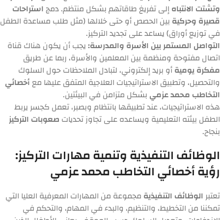
وتشتت الانتباه
إلى تفريغ طاقاتهم بشكل منتظم. دمج
استراحات
قصيرة وحركية
بين الحصص أو حتى خلالها (مثل طلب مساعدة الطفل
في توزيع أوراق) يساعد على تجديد التركيز.
التواصل المستمر بين الأسرة والمدرسة:
يجب أن يكون هناك قناة
اتصال مفتوحة ومنظمة بين المعلمين والأسرة، ربما عن طريق
مفكرة يومية
أو بريد إلكتروني، لتبادل الملاحظات حول السلوك
والتحصيل، وتطبيق الاستراتيجيات العلاجية المتفق عليها مع
أخصائي
التخاطب محمد عزمي
بشكل متزامن في البيئتين.
هذه الاستراتيجيات، عند تطبيقها بانتظام وبصبر، تعمل كجسر يربط
الطفل بيئته التعليمية ويساعده على تجاوز تحديات
صعوبات التركيز
بنجاح.
الوظائف التنفيذية وتنمية مهارات التركيز:
رؤية
أخصائي التخاطب محمد عزمي
تعتبر
الوظائف التنفيذية
مجموعة من المهارات المعرفية العليا التي
تمكننا من التخطيط، والتنظيم، والبدء في المهام، والتحكم في