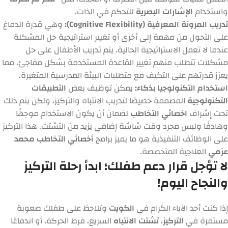
واستخدام
الإشارات البصرية
للتحكم في الذات.
تدريب المرونة المعرفية (Cognitive Flexibility):
وهي قدرة الدماغ
على التحول من مهمة إلى أخرى أو تغيير استراتيجية حل المشكلة
عندما لا تعمل الاستراتيجية الحالية. يتم تدريب الأطفال على حل
مشكلات تتطلب منهم تغيير القاعدة المستخدمة بشكل مفاجئ، مما
يعزز قدرتهم على التكيف مع متطلبات البيئة المدرسية المتغيرة.
استخدام التكنولوجيا بذكاء:
يمكن توظيف بعض
التطبيقات
التكنولوجية
المصممة خصيصًا لتدريب الانتباه والتركيز، ولكن يتم ذلك
تحت إشراف
اخصائي التخاطب
لضمان أن يكون الاستخدام موجهًا
وهادفًا وليس مجرد وقت شاشة إضافي يزيد من التشتت. هذا التركيز
على الوظائف التنفيذية هو ما يميز برامج
أخصائي التخاطب محمد
عزمي
العلاجية المتخصصة.
لا تؤجل قرار دعم طفلك؛ ابدأ رحلة التركيز
والنجاح اليوم!
إذا كنت أحد الآباء الكرام في
الكويت
وتلاحظ على طفلك صعوبة
مستمرة في
التركيز
،
تشتت الانتباه
السريع، فرط الحركة، أو اندفاعًا