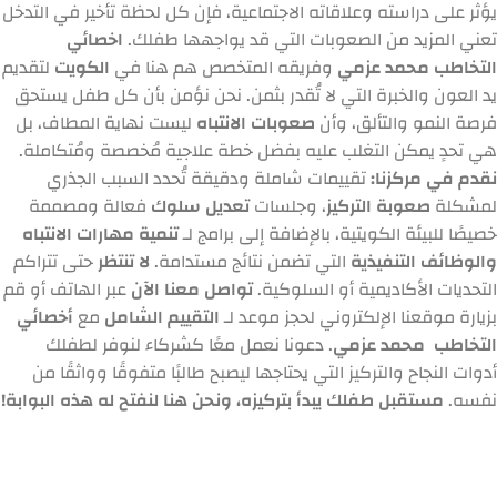
يؤثر على دراسته وعلاقاته الاجتماعية، فإن كل لحظة تأخير في التدخل
تعني المزيد من الصعوبات التي قد يواجهها طفلك.
اخصائي
التخاطب محمد عزمي
وفريقه المتخصص هم هنا في
الكويت
لتقديم
يد العون والخبرة التي لا تُقدر بثمن. نحن نؤمن بأن كل طفل يستحق
فرصة النمو والتألق، وأن
صعوبات الانتباه
ليست نهاية المطاف، بل
هي تحدٍ يمكن التغلب عليه بفضل خطة علاجية مُخصصة ومُتكاملة.
نقدم في مركزنا:
تقييمات شاملة ودقيقة تُحدد السبب الجذري
لمشكلة
صعوبة التركيز
، وجلسات
تعديل سلوك
فعالة ومصممة
خصيصًا للبيئة الكويتية، بالإضافة إلى برامج لـ
تنمية مهارات الانتباه
والوظائف التنفيذية
التي تضمن نتائج مستدامة.
لا تنتظر
حتى تتراكم
التحديات الأكاديمية أو السلوكية.
تواصل معنا الآن
عبر الهاتف أو قم
بزيارة موقعنا الإلكتروني لحجز موعد لـ
التقييم الشامل
مع
أخصائي
التخاطب محمد عزمي
. دعونا نعمل معًا كشركاء لنوفر لطفلك
أدوات النجاح والتركيز التي يحتاجها ليصبح طالبًا متفوقًا وواثقًا من
نفسه.
مستقبل طفلك يبدأ بتركيزه، ونحن هنا لنفتح له هذه البوابة!