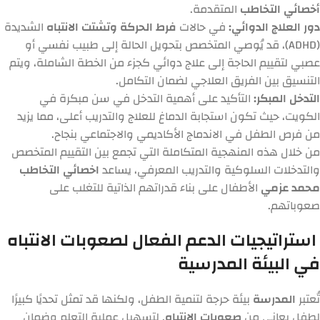
أخصائي التخاطب
المتقدمة.
دور العلاج الدوائي:
في حالات
فرط الحركة وتشتت الانتباه
الشديدة
(ADHD)، قد يُوصي المتخصص بتحويل الحالة إلى طبيب نفسي أو
عصبي لتقييم الحاجة إلى علاج دوائي كجزء من الخطة الشاملة، ويتم
التنسيق بين الفريق العلاجي لضمان التكامل.
التدخل المبكر:
التأكيد على أهمية التدخل في سن مبكرة في
الكويت، حيث تكون استجابة الدماغ للعلاج والتدريب أعلى، مما يزيد
من فرص الطفل في الاندماج الأكاديمي والاجتماعي بنجاح.
من خلال هذه المنهجية المتكاملة التي تجمع بين التقييم المتخصص
والتدخلات السلوكية والتدريب المعرفي، يساعد
اخصائي التخاطب
محمد عزمي
الأطفال على بناء قدراتهم الذاتية للتغلب على
صعوباتهم.
استراتيجيات الدعم الفعال لصعوبات الانتباه
في البيئة المدرسية
تُعتبر
المدرسة
بيئة حرجة لتنمية الطفل، ولكنها قد تمثل تحديًا كبيرًا
لطفل يعاني من
صعوبات الانتباه
. لتسهيل عملية التعلم وضمان