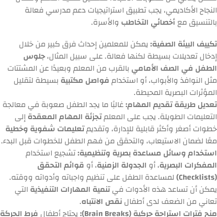
النجاح الأكاديمي، يجب تطبيق استراتيجيات دعم مدرسي فعالة
بالتنسيق مع
أخصائي التخاطب
والأسرة.
تكييف البيئة الصفية:
يمكن للمعلمين إحداث فرق كبير من خلال
إدخال تعديلات بسيطة لكنها فعالة. على سبيل المثال،
جلوس
الطفل في الصف الأمامي
بالقرب من المعلم وبعيدًا عن المشتتات
مثل النوافذ والأبواب، أو استخدام
فواصل مكتبية
بسيطة لتقليل
المؤثرات البصرية المحيطة.
تعديل طريقة تقديم المهام:
غالبًا ما يجد الطفل صعوبة في معالجة
التعليمات الطويلة. يجب على المعلم
تجزئة المهام المعقدة
إلى
خطوات أصغر وأكثر قابلية للإدارة، وتقديم
تعليمات شفوية وخطية
معًا لضمان الاستيعاب، والتحقق من فهم الطفل للخطوات قبل البدء.
استخدام وسائل مساعدة بصرية وتنظيمية:
تشجيع استخدام
المفكرات البصرية
، أو
الجدولة الزمنية
، أو
قوائم التحقق
(Checklists)
لمساعدة الطفل على تنظيم واجباته وأدواته ووقته.
يمكن أن تساعد هذه الأدوات في
تنمية المهارات التنفيذية
التي
تعاني من الضعف لدى أطفال
نقص الانتباه
.
منح فترات استراحة حركية (Brain Breaks):
يحتاج أطفال
فرط الحركة