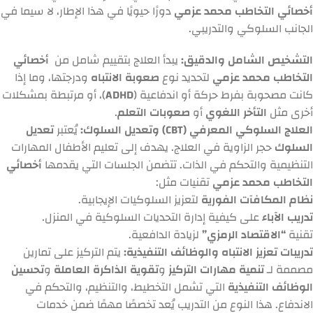
أخصائي التخاطب محمد عزمي
دورًا حيويًا في هذا الإطار، لا سيما في
الجانب السلوكي والتدريبي.
التشخيص الشامل والدقيق:
يبدأ العلاج بتقييم شامل من
أخصائي
التخاطب محمد عزمي
لتحديد نوع
صعوبة الانتباه
ودرجتها، وما إذا
كانت مصحوبة بفرط حركة أو اندفاعية (
ADHD
)، أو مرتبطة بمشكلات
أخرى مثل
التأخر اللغوي
أو
صعوبات التعلم
.
العلاج السلوكي المعرفي (CBT) وتعديل السلوك:
يُعتبر
تعديل
السلوك
حجر الزاوية في العلاج. يهدف إلى تعليم الأطفال المهارات
التنظيمية والتحكم في الذات. تتضمن الجلسات التي يقدمها
أخصائي
التخاطب محمد عزمي
تقنيات مثل:
نظام المكافآت الفورية
لتعزيز السلوكيات الإيجابية.
تدريب الآباء
على كيفية إدارة التحديات السلوكية في المنزل.
تقنية
“الاقتصاد الرمزي”
لزيادة الدافعية.
تدريبات تعزيز الانتباه والوظائف التنفيذية:
يتم التركيز على تمارين
مصممة لـ
تنمية مهارات التركيز
و
تقوية الذاكرة العاملة
و
تحسين
الوظائف التنفيذية
التي تشمل التخطيط، والتنظيم، والتحكم في
الاندفاع. هذا النوع من التدريب يُعد تخصصًا مهمًا ضمن خدمات