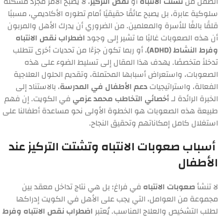
الطفل من
تشتت الانتباه
أو
نقص التركيز
، لا يصبح الأمر مجرد مشكلة
سلوكية عابرة، بل يصبح عائقًا حقيقيًا أمام تطوره الأكاديمي، مسببًا
قلقًا بالغًا للأسرة والمعلمين. من الضروري أن يدرك الأهل والمربون
أن هذه الصعوبات غالبًا ما تشير إلى وجود
اضطراب نقص الانتباه
وفرط النشاط (ADHD)
، أو ربما تكون جزءًا من تحديات أخرى تتطلب
تدخلاً متخصصًا. يهدف هذا المقال إلى تسليط الضوء على هذه
الصعوبات، واستعراض أسبابها المحتملة، وتقديم الحلول العلاجية
الفعالة، واستراتيجيات
دعم الأطفال في المدرسة
، بالاستناد إلى
الخبرة الرائدة لـ
أخصائي التخاطب محمد عزمي
في الكويت. إن فهم
طبيعة هذه الصعوبات هو الخطوة الأولى نحو مساعدة أطفالنا على
استغلال كامل إمكاناتهم وتحقيق النجاح.
أسباب صعوبات الانتباه وتشتت التركيز عند
الأطفال
لا تنشأ
صعوبات الانتباه
في فراغ؛ بل هي نتاج تداخل معقد بين
مجموعة من العوامل، التي يجب على الأهل في الكويت إدراكها
لطلب التشخيص والعلاج المناسب. يُعتبر
اضطراب نقص الانتباه وفرط