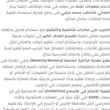
الاندفاعات، وتعديل السلوك حسب الموقف. يعاني الأطفال الذين
لديهم
صعوبات انتباه
من ضعف في هذه الوظائف، ولهذا يركز
اخصائي التخاطب محمد عزمي
على برامج علاجية تستهدف تقوية
هذه المهارات بشكل مباشر.
التدريب على مهارات التخطيط والتنظيم:
يتم استخدام تمارين منظمة
لتعليم الطفل كيفية
تقسيم الهدف الكبير
إلى خطوات فرعية،
وتحديد الأولويات، واستخدام أدوات تنظيم الوقت والمكان (مثل
صناديق الأدوات، ومخططات المهام). هذا التدريب مهم لتعزيز قدرة
الطفل على إكمال واجباته المدرسية بنجاح.
تعزيز مهارة الذاكرة العاملة (Working Memory):
وهي القدرة على
الاحتفاظ بالمعلومات واستخدامها في الوقت نفسه لإكمال مهمة.
يتم تدريب الطفل على تذكر سلسلة من التعليمات، أو الأرقام، أو
الكلمات، وزيادة تعقيد هذه السلاسل تدريجيًا. هذه المهارة حاسمة
للتعلم الأكاديمي وفهم التعليمات في الكويت.
تقوية التحكم في الاندفاع (Inhibition):
تُعد الاندفاعية من أبرز
سمات
ADHD
التي تؤثر سلبًا على العلاقات الاجتماعية والأداء
المدرسي (مثل مقاطعة الآخرين أو التسرع في الإجابة). يتم تعليم
الطفل تقنيات للتوقف قبل التصرف أو التحدث، مثل
“فكر ثم تصرف”