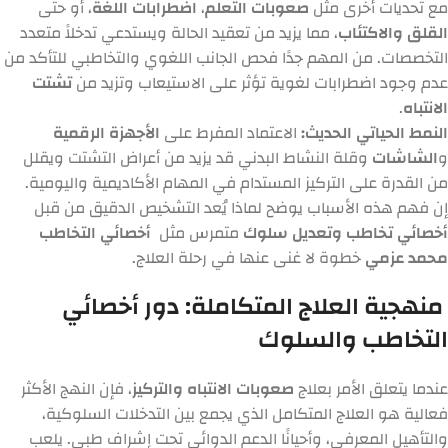
مع تحديات أخرى مثل
صعوبات التعلم
،
اضطرابات اللغة
، أو حتى
القلق والاكتئاب
، مما يزيد من تعقيد الحالة ويستدعي تدخلاً متعدد
التخصصات. من المهم جدًا فحص الجانب اللغوي والتخاطبي للتأكد من
عدم وجود اضطرابات لغوية تؤثر على الاستيعاب وتزيد من
تشتت
الانتباه
.
النمط الحياتي الحديث:
الاعتماد المفرط على
الأجهزة الرقمية
و
الشاشات
وقلة النشاط البدني قد يزيد من أعراض التشتت ويقلل
من القدرة على التركيز المستدام في المهام الأكاديمية واليومية.
إن فهم هذه الأسباب يوضح لماذا يُعد التشخيص الدقيق من قبل
أخصائي تخاطب وتعديل سلوك
متمرس مثل
أخصائي التخاطب
محمد عزمي
خطوة لا غنى عنها في رحلة العلاج.
منهجية العلاج المتكاملة: دور أخصائي
التخاطب والسلوك
عندما يتعلق الأمر بعلاج
صعوبات الانتباه والتركيز
، فإن النهج الأكثر
فعالية هو العلاج المتكامل الذي يجمع بين التدخلات السلوكية،
والتأهيل المعرفي، وأحيانًا الدعم الدوائي تحت إشراف طبي. يلعب