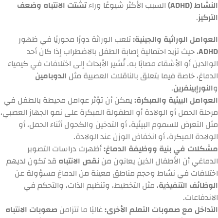
النشاط (ADHD)
السبب الأكثر شيوعًا وراء
تشتت الانتباه وضعف
التركيز
.
العوامل الوراثية والجينية:
تلعب الوراثة دورًا محوريًا في ظهور
ADHD
، حيث تزيد احتمالية إصابة الطفل بالاضطراب إذا كان أحد
الوالدين أو الأشقاء مصابًا به. تُشير الأبحاث إلى اختلافات في كيمياء
الدماغ، خاصة فيما يتعلق بالناقلات العصبية مثل
الدوبامين
و
النورإبينفرين
.
العوامل البيئية والمبكرة:
يمكن أن تؤثر عوامل محيطة بالطفل في
مرحلة الحمل أو الولادة أو الطفولة المبكرة على نمو الجهاز العصبي،
مثل التعرض للسموم البيئية، أو التدخين والكحول أثناء الحمل، أو
الولادة المبكرة، أو انخفاض الوزن عند الولادة.
مشكلات في بنية ووظيفة الدماغ:
أظهرت دراسات التصوير
الدماغي أن الأطفال الذين يعانون من
نقص الانتباه
قد تكون لديهم
اختلافات في نشاط وحجم مناطق معينة من الدماغ مسؤولة عن
الوظائف التنفيذية
، مثل التخطيط، وتنظيم الذات، والتحكم في
الاندفاعات.
التداخل مع صعوبات التعلم الأخرى:
غالبًا ما تتزامن
صعوبات الانتباه