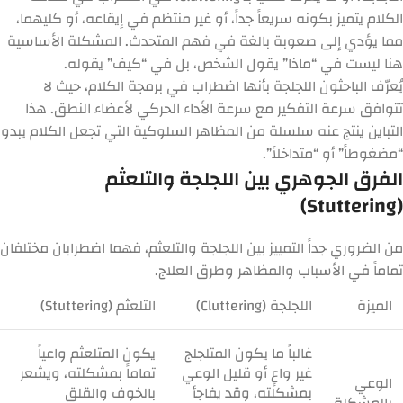
الكلام يتميز بكونه سريعاً جداً، أو غير منتظم في إيقاعه، أو كليهما،
مما يؤدي إلى صعوبة بالغة في فهم المتحدث. المشكلة الأساسية
هنا ليست في “ماذا” يقول الشخص، بل في “كيف” يقوله.
يُعرّف الباحثون اللجلجة بأنها اضطراب في برمجة الكلام، حيث لا
تتوافق سرعة التفكير مع سرعة الأداء الحركي لأعضاء النطق. هذا
التباين ينتج عنه سلسلة من المظاهر السلوكية التي تجعل الكلام يبدو
“مضغوطاً” أو “متداخلاً”.
الفرق الجوهري بين اللجلجة والتلعثم
(Stuttering)
من الضروري جداً التمييز بين اللجلجة والتلعثم، فهما اضطرابان مختلفان
تماماً في الأسباب والمظاهر وطرق العلاج.
الميزة
اللجلجة (Cluttering)
التلعثم (Stuttering)
غالباً ما يكون المتلجلج
يكون المتلعثم واعياً
غير واعٍ أو قليل الوعي
تماماً بمشكلته، ويشعر
الوعي
بمشكلته، وقد يفاجأ
بالخوف والقلق
بالمشكلة