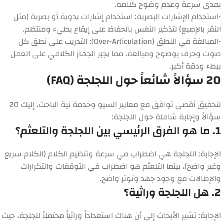
بمدى سرعة وعدم وضوح كلامه.
•
استخدام الإشارات البصرية:
استخدام إشارات يدوية أو بصرية (مثل
النقر بالإصبع) لتذكير النفس بالحفاظ على إيقاع بطيء ومنتظم.
•
المبالغة في النطق (Over-Articulation):
التدريب على نطق كل
صوت وحرف بوضوح ومبالغة، مما يجبر الجهاز الكلامي على العمل
ببطء ودقة أكبر.
20 سؤالاً شائعاً حول اللجلجة (FAQ)
لتحقيق أقصى توافق مع معايير السيو وخدمة نية الباحث، إليك 20
سؤالاً وإجابة شاملة حول اللجلجة:
1. ما هو الفرق الرئيسي بين اللجلجة والتلعثم؟
الإجابة:
اللجلجة هي اضطراب في سرعة وتنظيم الكلام (الكلام سريع
وغير واضح)، بينما التلعثم هو اضطراب في التوقفات والتكرارات
والإطالات مع وجود جهد وتوتر واضح.
2. هل اللجلجة وراثية؟
الإجابة:
تشير الأبحاث إلى أن هناك استعداداً وراثياً محتملاً للجلجة، حيث