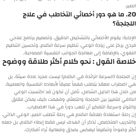
الصبر.
20. ما هو دور أخصائي التخاطب في علاج
اللجلجة؟
الإجابة:
يقوم الأخصائي بالتشخيص الدقيق، وتصميم برنامج علاجي
فردي يركز على زيادة الوعي، تنظيم سرعة الكلام، وتحسين التنظيم
اللغوي، بالإضافة إلى معالجة الجوانب النفسية المصاحبة.
خلاصة القول : نحو كلام أكثر طلاقة ووضوح
إن اللجلجة (السرعة الزائدة في الكلام) ليست مجرد عادة سيئة، بل
هي اضطراب معقد يتطلب فهماً عميقاً لأبعاده النفسية والعصبية.
من خلال هذا الدليل الشامل، نأمل أن تكون قد اكتسبت الوعي
الكافي للتمييز بين اللجلجة والتلعثم، وفهمت كيف يمكن للقلق
والتوتر وسرعة التفكير أن تلعب دوراً في هذا الاضطراب.
إن رحلة استعادة طلاقة الكلام هي رحلة تتطلب الصبر، الوعي الذاتي،
والتدريب المتخصص. تذكر أن الهدف ليس فقط إبطاء الكلام، بل جعله
أكثر وضوحاً وتنظيماً ليعكس بصدق وفعالية ثراء أفكارك.