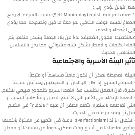
هذا التباين يؤدي إلى:
1.
ضعف المراقبة الذاتية (Self-Monitoring):
بسبب السرعة، لا يمنح
الدماغ نفسه الوقت الكافي لمراجعة ما قيل وتصحيحه، مما يؤدي
إلى الأخطاء والحذف.
2.
التخطيط اللغوي الضعيف:
بدلاً من بناء الجملة بشكل منظم، يتم
إلقاء الكلمات والأفكار بشكل شبه عشوائي، مما يخل بالتسلسل
المنطقي للحديث.
تأثير البيئة الأسرية والاجتماعية
البيئة المحيطة يمكن أن تكون عاملاً مساهماً أو مثبطاً:
•
النموذج السريع:
إذا كان الوالدان أو المحيطون يتحدثون بسرعة
كبيرة، فإن الطفل يكتسب هذا النمط السريع كنموذج طبيعي للكلام.
•
الضغط للإنهاء:
في الأسر التي لا تمنح الطفل وقتاً كافياً للتعبير، أو
التي تقاطعه باستمرار، يتعلم الطفل أن عليه “الاندفاع” في الكلام
قبل أن يفقد فرصته في الحديث.
•
الكمال الزائد (Perfectionism):
الرغبة في التعبير عن الفكرة بأكملها
وبأدق تفاصيلها في أسرع وقت ممكن، خوفاً من نسيانها أو فقدان