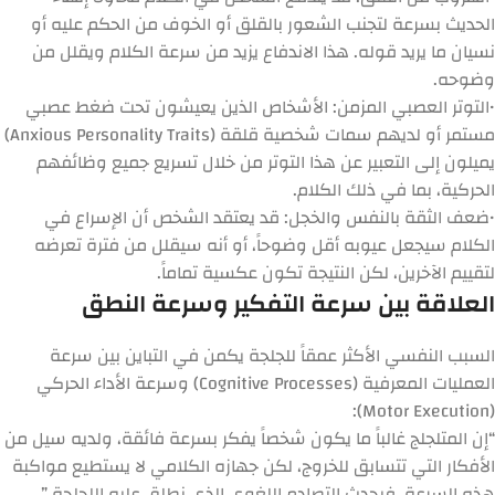
الحديث بسرعة لتجنب الشعور بالقلق أو الخوف من الحكم عليه أو
نسيان ما يريد قوله. هذا الاندفاع يزيد من سرعة الكلام ويقلل من
وضوحه.
•
التوتر العصبي المزمن:
الأشخاص الذين يعيشون تحت ضغط عصبي
مستمر أو لديهم سمات شخصية قلقة (Anxious Personality Traits)
يميلون إلى التعبير عن هذا التوتر من خلال تسريع جميع وظائفهم
الحركية، بما في ذلك الكلام.
•
ضعف الثقة بالنفس والخجل:
قد يعتقد الشخص أن الإسراع في
الكلام سيجعل عيوبه أقل وضوحاً، أو أنه سيقلل من فترة تعرضه
لتقييم الآخرين، لكن النتيجة تكون عكسية تماماً.
العلاقة بين سرعة التفكير وسرعة النطق
السبب النفسي الأكثر عمقاً للجلجة يكمن في التباين بين سرعة
العمليات المعرفية (Cognitive Processes) وسرعة الأداء الحركي
(Motor Execution):
“إن المتلجلج غالباً ما يكون شخصاً يفكر بسرعة فائقة، ولديه سيل من
الأفكار التي تتسابق للخروج، لكن جهازه الكلامي لا يستطيع مواكبة
هذه السرعة، فيحدث التصادم اللغوي الذي نطلق عليه اللجلجة.”