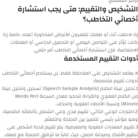
تركيز المستمع.
التشخيص والتقييم: متى يجب استشارة
أخصائي التخاطب؟
إذا لاحظت أنك أو طفلك تظهرون الأعراض المذكورة أعلاه، خاصة إذا
كانت تؤثر على التواصل اليومي أو التحصيل الدراسي أو العلاقات
الاجتماعية، فإن استشارة أخصائي التخاطب أمر حتمي.
أدوات التقييم المستخدمة
لا يعتمد التشخيص على الملاحظة فقط، بل يستخدم أخصائي التخاطب
أدوات تقييم متخصصة:
1.
تحليل عينة الكلام (Speech Sample Analysis):
تسجيل وتحليل عينة
من الكلام العفوي والقراءة لتحديد معدل السرعة (Words Per
Minute) ونسبة الأخطاء اللغوية والحذف.
2.
اختبارات الوعي الذاتي:
تقييم مدى وعي الشخص بأخطائه الكلامية،
وهو مؤشر رئيسي للتمييز بين اللجلجة والتلعثم.
3.
تقييم المهارات اللغوية والمعرفية:
يتم تقييم قدرة الشخص على
تنظيم الأفكار وصياغة الجمل، حيث غالباً ما تترافق اللجلجة مع ضعف