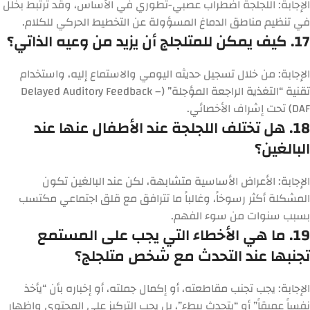
الإجابة:
اللجلجة اضطراب عصبي-تطوري في الأساس، وقد ترتبط بخلل
في تنظيم مناطق الدماغ المسؤولة عن التخطيط الحركي للكلام.
17. كيف يمكن للمتلجلج أن يزيد من وعيه الذاتي؟
الإجابة:
من خلال تسجيل حديثه اليومي والاستماع إليه، واستخدام
تقنية “التغذية الراجعة المؤجلة” (Delayed Auditory Feedback –
DAF) تحت إشراف الأخصائي.
18. هل تختلف اللجلجة عند الأطفال عنها عند
البالغين؟
الإجابة:
الأعراض الأساسية متشابهة، لكن عند البالغين تكون
المشكلة أكثر رسوخاً، وغالباً ما تترافق مع قلق اجتماعي مكتسب
بسبب سنوات من سوء الفهم.
19. ما هي الأخطاء التي يجب على المستمع
تجنبها عند التحدث مع شخص متلجلج؟
الإجابة:
يجب تجنب مقاطعته، أو إكمال جملته، أو إخباره بأن “يأخذ
نفساً عميقاً” أو “يتحدث ببطء”، بل يجب التركيز على المحتوى وإظهار