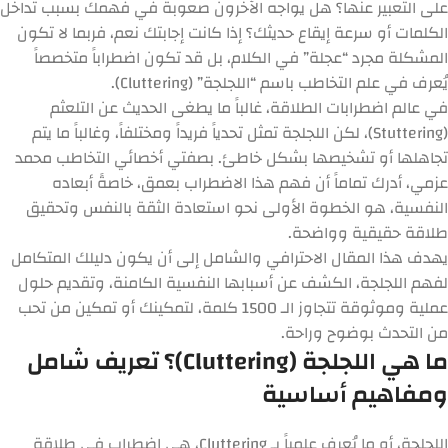
على التعبير عنها؟ هل يواجه الآخرون صعوبة في فهمك بسبب تداخل
الكلمات أو سرعة إيقاع حديثك؟ إذا كانت إجابتك نعم، فربما لا تكون
المشكلة مجرد “عجلة” في الكلام، بل قد تكون اضطراباً متخصصاً
يُعرف في علم التخاطب باسم
“اللجلجة” (Cluttering)
.
في عالم اضطرابات الطلاقة، غالباً ما يطغى الحديث عن التلعثم
(Stuttering)، لكن اللجلجة تمثل تحدياً فريداً ومختلفاً، وغالباً ما يتم
تجاهلها أو تشخيصها بشكل خاطئ. بصفتي أخصائي التخاطب محمد
عزمي، أدرك تماماً أن فهم هذا الاضطراب بعمق، خاصةً أبعاده
النفسية، هو الخطوة الأولى نحو استعادة الثقة بالنفس وتحقيق
طلاقة حقيقية وواضحة.
يهدف هذا المقال الاحترافي والشامل إلى أن يكون دليلك المتكامل
لفهم اللجلجة، الكشف عن أسبابها النفسية الكامنة، وتقديم حلول
عملية وموثوقة تتجاوز الـ 1500 كلمة، لتمكينك أو تمكين من تحب
من التحدث بوضوح وراحة.
ما هي اللجلجة (Cluttering)؟ تعريف شامل
ومفاهيم أساسية
اللجلجة، أو ما يُعرف علمياً بـ
Cluttering
، هي اضطراب في طلاقة