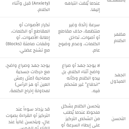
عندما يُلفت انتباهه
(Anxiety) قبل وأثناء
إليها.
الكلام.
سرعة زائدة وغير
تكرار الأصوات أو
منتظمة، حذف مقاطع
المقاطع أو الكلمات،
مظهر
أو أصوات، تداخل
إطالة الأصوات، أو
الكلام
الكلمات، وعدم وضوح
وقفات صامتة (Blocks)
عام.
مع تشنج عضلي.
لا يوجد جهد أو صراع
يوجد جهد وصراع واضح،
واضح أثناء الكلام، بل
مع حركات جسدية
الجهد
يبدو الكلام وكأنه
مصاحبة (مثل رمش
المبذول
“اندفاع” غير متحكم
العين أو هز الرأس)
فيه.
لمحاولة إخراج الكلمة.
يتحسن الكلام بشكل
قد يزداد سوءاً عند
ملحوظ عندما يُطلب
التركيز أو القراءة بصوت
التحسن
من الشخص التركيز
عالٍ، ويتحسن غالباً عند
على إبطاء السرعة أو
الغناء أو الهمس.