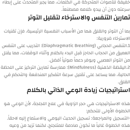
خفيفة للأصوات المتحركة في الكلمات، مما يجبر المتحدث على إبطاء
سرعته دون أن يبدو كلامه مصطنعاً.
تمارين التنفس والاسترخاء لتقليل التوتر
بما أن التوتر والقلق هما من الأسباب النفسية الرئيسية، فإن تقنيات
الاسترخاء ضرورية:
1.
التنفس الحجابي (Diaphragmatic Breathing):
التدريب على التنفس
العميق من الحجاب الحاجز قبل البدء بالكلام وأثناء الوقفات، مما يقلل
من التوتر العصبي ويوفر دعماً صوتياً أفضل.
2.
اليقظة الذهنية (Mindfulness):
ممارسة تمارين التركيز على اللحظة
الحالية، مما يساعد على تقليل سرعة التفكير المندفعة والتحكم في
القلق.
استراتيجيات زيادة الوعي الذاتي بالكلام
هذه الاستراتيجيات هي حجر الزاوية في علاج اللجلجة، لأن الوعي هو
الخطوة الأولى للتحكم:
•
التسجيل والمراجعة:
تسجيل الحديث اليومي والاستماع إليه لاحقاً.
هذه الخطوة غالباً ما تكون صادمة للمتلجلج، لكنها تزيد من وعيه