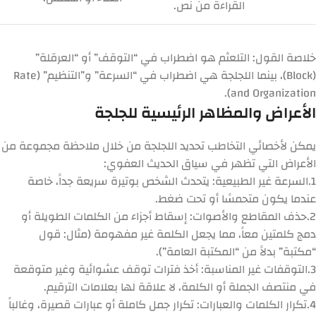
القراءة من نص.
خلاصة القول:
التلعثم هو اضطراب في “التوقف” أو “العرقلة”
(Block)، بينما اللجلجة هي اضطراب في “السرعة” و”التنظيم” (Rate
and Organization).
الأعراض والمظاهر الرئيسية للجلجة
يمكن لأخصائي التخاطب تحديد اللجلجة من خلال ملاحظة مجموعة من
الأعراض التي تظهر في سياق الحديث العفوي:
1.
السرعة غير الطبيعية:
يتحدث الشخص بوتيرة سريعة جداً، خاصة
عندما يكون متحمسًا أو تحت ضغط.
2.
حذف المقاطع والأصوات:
إسقاط أجزاء من الكلمات الطويلة أو
دمج كلمتين معاً، مما يجعل الكلمة غير مفهومة (مثال: قول
“مكتبة” بدلاً من “المكتبة العامة”).
3.
التوقفات غير المناسبة:
أخذ فترات توقف عشوائية وغير متوقعة
في منتصف الجملة أو الكلمة، لا علاقة لها بعلامات الترقيم.
4.
تكرار الكلمات والعبارات:
تكرار جمل كاملة أو عبارات قصيرة، وغالباً