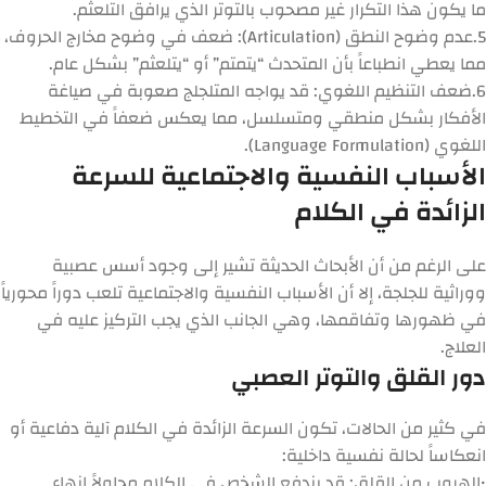
ما يكون هذا التكرار غير مصحوب بالتوتر الذي يرافق التلعثم.
5.
عدم وضوح النطق (Articulation):
ضعف في وضوح مخارج الحروف،
مما يعطي انطباعاً بأن المتحدث “يتمتم” أو “يتلعثم” بشكل عام.
6.
ضعف التنظيم اللغوي:
قد يواجه المتلجلج صعوبة في صياغة
الأفكار بشكل منطقي ومتسلسل، مما يعكس ضعفاً في التخطيط
اللغوي (Language Formulation).
الأسباب النفسية والاجتماعية للسرعة
الزائدة في الكلام
على الرغم من أن الأبحاث الحديثة تشير إلى وجود أسس عصبية
ووراثية للجلجة، إلا أن الأسباب النفسية والاجتماعية تلعب دوراً محورياً
في ظهورها وتفاقمها، وهي الجانب الذي يجب التركيز عليه في
العلاج.
دور القلق والتوتر العصبي
في كثير من الحالات، تكون السرعة الزائدة في الكلام آلية دفاعية أو
انعكاساً لحالة نفسية داخلية:
•
الهروب من القلق:
قد يندفع الشخص في الكلام محاولاً إنهاء