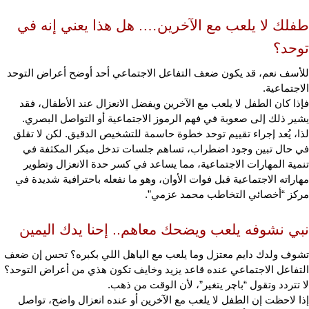
طفلك لا يلعب مع الآخرين…. هل هذا يعني إنه في 
توحد؟
للأسف نعم، قد يكون ضعف التفاعل الاجتماعي أحد أوضح أعراض التوحد 
الاجتماعية. 
فإذا كان الطفل لا يلعب مع الآخرين ويفضل الانعزال عند الأطفال، فقد 
يشير ذلك إلى صعوبة في فهم الرموز الاجتماعية أو التواصل البصري.
لذا، يُعد إجراء تقييم توحد خطوة حاسمة للتشخيص الدقيق. لكن لا تقلق 
في حال تبين وجود اضطراب، تساهم جلسات تدخل مبكر المكثفة في 
تنمية المهارات الاجتماعية، مما يساعد في كسر حدة الانعزال وتطوير 
مهاراته الاجتماعية قبل فوات الأوان، وهو ما نفعله باحترافية شديدة في 
مركز “أخصائي التخاطب محمد عزمي”.
نبي نشوفه يلعب ويضحك معاهم.. إحنا يدك اليمين
تشوف ولدك دايم معتزل وما يلعب مع الياهل اللي بكبره؟ تحس إن ضعف 
التفاعل الاجتماعي عنده قاعد يزيد وخايف تكون هذي من أعراض التوحد؟
لا تتردد وتقول “باچر يتغير”، لأن الوقت من ذهب. 
إذا لاحظت إن الطفل لا يلعب مع الآخرين أو عنده انعزال واضح، تواصل 