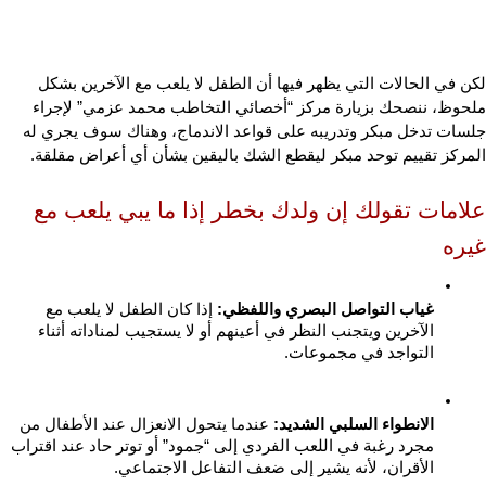
لكن في الحالات التي يظهر فيها أن الطفل لا يلعب مع الآخرين بشكل 
ملحوظ، ننصحك بزيارة مركز “أخصائي التخاطب محمد عزمي” لإجراء 
جلسات تدخل مبكر وتدريبه على قواعد الاندماج، وهناك سوف يجري له 
المركز تقييم توحد مبكر ليقطع الشك باليقين بشأن أي أعراض مقلقة.
علامات تقولك إن ولدك بخطر إذا ما يبي يلعب مع 
غيره
غياب التواصل البصري واللفظي:
 إذا كان الطفل لا يلعب مع 
الآخرين ويتجنب النظر في أعينهم أو لا يستجيب لمناداته أثناء 
التواجد في مجموعات.
الانطواء السلبي الشديد:
 عندما يتحول الانعزال عند الأطفال من 
مجرد رغبة في اللعب الفردي إلى “جمود” أو توتر حاد عند اقتراب 
الأقران، لأنه يشير إلى ضعف التفاعل الاجتماعي.