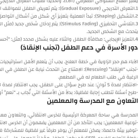
يُعتبر
العلاج السلوكي المعرفي (CBT)
، وتحديداً تقنيات التعرض التدريجي،
1.
التعرض التدريجي (Gradual Exposure):
يتم تعريض الطفل للمواقف الت
2.
التشكيل (Shaping):
تبدأ العملية بتعزيز أي شكل من أشكال التواصل 
3.
التلاشي التحفيزي (Stimulus Fading):
يتم إدخال شخص جديد (مثل الم
يتحدث مع الشخص الجديد.
4.
التعزيز الإيجابي:
مكافأة الطفل والثناء عليه بشكل محدد (مثل: “أحس
دور الأسرة في دعم الطفل (تجنب الإنقاذ)
الآباء هم حجر الزاوية في خطة العلاج. يجب أن يتعلم الأهل استراتيجيا
•
تجنب “الإنقاذ” (Rescuing):
الامتناع عن التحدث نيابة عن الطفل في ا
الرغبة في طلب الطعام له في المطعم.
•
الانتظار لمدة 5 ثوانٍ:
عند طرح سؤال على الطفل، يجب الانتظار لمدة لا 
•
طرح أسئلة تتطلب إجابة لفظية:
بدلاً من الأسئلة التي تُجاب بـ “نعم” 
التعاون مع المدرسة والمعلمين
المدرسة هي ساحة المعركة الرئيسية للخرس الانتقائي، والتعاون معها 
•
توعية المعلمين:
يجب التأكد من أن المعلمين يفهمون أن الخرس الانتق
•
توفير بيئة داعمة:
يمكن للمعلم أن يوفر طرقاً غير لفظية للمشاركة في
•
خطة التعليم الفردي (IEP):
قد يكون الطفل مؤهلاً للحصول على تسهيل