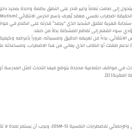
تحول إلى صامت تماماً وغير قادر على النطق بكلمة واحدة بمجرد دخو
ي الحقيقة اضطراب نفسي معقد يُعرف باسم
الخرس الانتقائي
(Selective Mutism).
و استجابة قهرية للقلق الشديد الذي “يجمد” قدرته على الكلام في مواق
يؤدي سوء الفهم إلى تفاقم المشكلة بدلاً من حلها.
تقائي، بدءاً من تعريفه الدقيق ومسبباته، مروراً بأعراضه وكيفية ت
لية لدعم طفلك أو الطالب الذي يعاني من هذا الاضطراب، ومساعدته 
ث في مواقف اجتماعية محددة يتوقع فيها التحدث (مثل المدرسة أو 
مقربة) [1].
يصنف هذا الاضطراب ضمن فئة اضطرابات القلق في الدليل التشخيصي وال