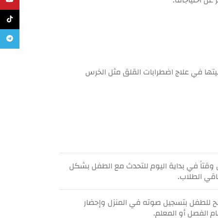
يوتيوب
تيك تو
تليجرام
ة (SSRIs)، وهي أدوية مضادة للاكتئاب أثبتت فعاليتها في علاج اضطرابات القلق مثل الخرس
تاً في بداية اليوم للتحدث مع الطفل بشكل
اقي الطلاب.
 للطفل بتسجيل صوته في المنزل وإحضار
م الفصل أو المعلم.