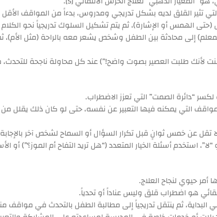
 هو “المعيار الذهبي” لعلاج الخرس الانتقائي [5].
ي تثير القلق لديه بشكل تدريجي ومدروس، بدءاً من المواقف الأقل إثا
(حتى الهمس أو الإشارة)، ثم يتم تشكيل السلوك تدريجياً نحو الكلام 
علم) إلى محادثة بين الطفل وشخص يشعر معه بالراحة (مثل الأم)، ثم
نت لأنك طلبت العصير بصوت واضح!”) عند كل محاولة ناجحة للتحدث، 
ت لكسر “دائرة الصمت” التي تعزز الاضطراب.
لمواقف التي يمكنه فيها التعبير عن نفسه، حتى لو كان ذلك يقلل م
تقل عن خمس ثوانٍ قبل تكرار السؤال أو السماح لشخص آخر بالإجابة. ه
أو “لا”، استخدم أسئلة الخيار المتعدد (“هل تريد التفاح أم الموز؟”) أو 
أمر حيوي لنجاح العلاج.
ائي هو اضطراب قلق وليس عناداً أو تحدياً.
 البداية، ثم ينتقل تدريجياً إلى مطالبة الطفل بالتحدث في مواقف 
ات أو خدمات خاصة في المدرسة لمساعدته على المشاركة والتعبير ع