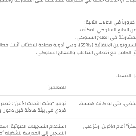
ورياً في الحالات التالية:
 من العلاج السلوكي المكثف.
المشاركة في العلاج السلوكي.
عادةً ما يصف الطبيب النفسي للأطفال والمراهقين مثبطات استرداد السيروتونين الانتقائي
يل الضغط.
للمعلمين
للفظي، حتى لو كانت همسة.
توفير “وقت التحدث الآمن”:
خصص وق
فردي في بيئة هادئة قبل دخول ب
اً” أمام الآخرين. ركز على
استخدام التسجيلات الصوتية:
اسمح
التسجيل إلى المدرسة لتشغيله أما