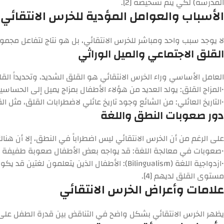
المدرسة) لكي يتم تشخيصه [2].
الأسباب والعوامل المؤدية للخرس الانتقائي
لا يوجد سبب واحد ومباشر للخرس الانتقائي، بل هو نتاج لتفاعل مجموع
القلق الاجتماعي والميل الوراثي
العامل الأساسي وراء الخرس الانتقائي هو
القلق الشديد
، وتحديداً الق
•
المزاج القلق:
يولد العديد من هؤلاء الأطفال بمزاج يميل إلى الحساسي
•
التاريخ العائلي:
من الشائع وجود تاريخ عائلي لاضطرابات القلق، مثل الق
دور صعوبات النطق واللغة
على الرغم من أن الخرس الانتقائي ليس اضطراباً في النطق، إلا أن هناك
•
صعوبات في معالجة اللغة:
قد يواجه بعض الأطفال صعوبة طفيفة في مع
•
ازدواجية اللغة (Bilingualism):
الأطفال الذين يتعلمون لغتين قد يكونو
مستوى القلق لديهم [4].
علامات وأعراض الخرس الانتقائي
يظهر الخرس الانتقائي بشكل واضح في التناقض بين قدرة الطفل على 