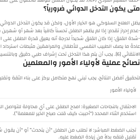
متى يكون التدخل الدوائي ضرورياً؟
يظل العلاج السلوكي هو الخيار الأول، ولكن قد يكون التدخل الدوائي ضر
•
عدم إحراز تقدم:
إذا لم يظهر الطفل تحسناً كافياً بعد شهر أو شهرين
•
شدة القلق:
إذا كان القلق شديداً لدرجة أنه يعيق قدرة الطفل على 
الانتقائي [6]. يجب أن يتم هذا التدخل تحت إشراف طبي دقيق وبالتنسيق الكامل مع أخصائي التخاطب والمعالج السلوكي.
نصائح عملية لأولياء الأمور والمعلمين
لتحقيق أفضل النتائج، يجب تبني نهج متكامل يركز على بناء الثقة وتقل
لأولياء الأمور
الاحتفال بالنجاحات الصغيرة:
امدح الطفل على أي محاولة للتواصل ا
استخدم الثناء المحدد (“أحببت كيف قلت صباح الخير للمعلمة”).
تجنب الضغط المباشر:
لا تطلب من الطفل “أن يتحدث” أو “أن يقول شكر
تقليل قلقه بدلاً من زيادة الضغط عليه.