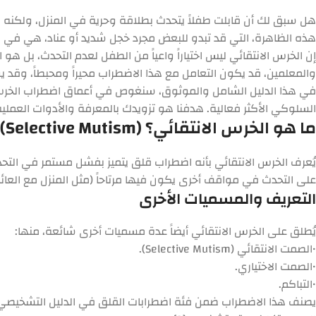
هل سبق لك أن قابلت طفلاً يتحدث بطلاقة وحرية في المنزل، ولكنه ي
هذه الظاهرة، التي قد تبدو للبعض مجرد خجل شديد أو عناد، هي ف
إن الخرس الانتقائي ليس اختياراً واعياً من الطفل لعدم التحدث، بل ه
والمعلمين، قد يكون التعامل مع هذا الاضطراب محيراً ومحبطاً، وقد 
في هذا الدليل الشامل والموثوق، سنغوص في أعماق اضطراب الخرس الان
السلوكي الأكثر فعالية. هدفنا هو تزويدك بالمعرفة والأدوات العم
ما هو الخرس الانتقائي؟ (Selective Mutism)
يُعرف
الخرس الانتقائي
بأنه اضطراب قلق يتميز بفشل مستمر في التحد
على التحدث في مواقف أخرى يكون فيها مرتاحاً (مثل المنزل مع العائلة ال
التعريف والمسميات الأخرى
يُطلق على الخرس الانتقائي أيضاً عدة مسميات أخرى شائعة، منها:
•
الصمت الانتقائي
(Selective Mutism).
•
الصمت الاختياري
.
•
التباكم
.