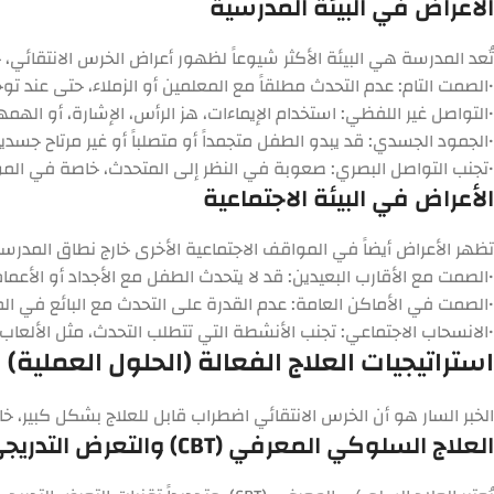
الأعراض في البيئة المدرسية
تُعد المدرسة هي البيئة الأكثر شيوعاً لظهور أعراض الخرس الانتقائي، ح
•
الصمت التام:
عدم التحدث مطلقاً مع المعلمين أو الزملاء، حتى عند توج
•
التواصل غير اللفظي:
استخدام الإيماءات، هز الرأس، الإشارة، أو الهمه
•
الجمود الجسدي:
قد يبدو الطفل متجمداً أو متصلباً أو غير مرتاح جسدياً
•
تجنب التواصل البصري:
صعوبة في النظر إلى المتحدث، خاصة في المواق
الأعراض في البيئة الاجتماعية
تظهر الأعراض أيضاً في المواقف الاجتماعية الأخرى خارج نطاق المدرس
•
الصمت مع الأقارب البعيدين:
قد لا يتحدث الطفل مع الأجداد أو الأعمام أ
•
الصمت في الأماكن العامة:
عدم القدرة على التحدث مع البائع في المت
•
الانسحاب الاجتماعي:
تجنب الأنشطة التي تتطلب التحدث، مثل الألعاب 
استراتيجيات العلاج الفعالة (الحلول العملية)
الخبر السار هو أن الخرس الانتقائي اضطراب قابل للعلاج بشكل كبير، خاص
العلاج السلوكي المعرفي (CBT) والتعرض التدريجي