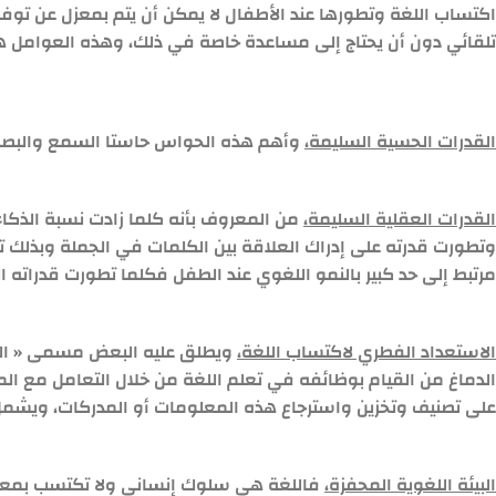
اكتساب اللغة وتطورها عند الأطفال لا يمكن أن يتم بمعزل عن ت
تلقائي دون أن يحتاج إلى مساعدة خاصة في ذلك، وهذه العوامل 
القدرات الحسية السليمة،
وأهم هذه الحواس حاستا السمع والبصر.
القدرات العقلية السليمة،
من المعروف بأنه كلما زادت نسبة الذكاء 
وتطورت قدرته على إدراك العلاقة بين الكلمات في الجملة وبذلك ت
مرتبط إلى حد كبير بالنمو اللغوي عند الطفل فكلما تطورت قدراته ا
الاستعداد الفطري لاكتساب اللغة،
ويطلق عليه البعض مسمى « المل
الدماغ من القيام بوظائفه في تعلم اللغة من خلال التعامل مع ال
على تصنيف وتخزين واسترجاع هذه المعلومات أو المدركات، ويشمل ك
البيئة اللغوية المحفزة،
فاللغة هي سلوك إنساني ولا تكتسب بمعزل