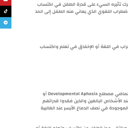
يوتيوب
ترك تأثيره السيء على قدرة الطفل في اكتساب
اضطراب اللغوي الذي يعاني منه الطفل إلى الحد
تيك تو
تليجرام
ضطراب في اللغة أو الإخفاق في تعلم واكتساب
ضمن المجموعة الأولى نجد مجموعة من الأطفال تعاني من اضطرابات في اللغة فقط دون معاناتها من اضطراب آخر، وقد ساد في الماضي مصطلح Developmental Aphasia أو
 عند الأشخاص البالغين والذين فقدوا قدراتهم
لموجودة في نصف الدماغ الأيسر عند الغالبية