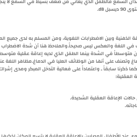
ل dB.
اقة الذهنية وبين الاضطرابات اللغوية، ومن المسلم به لدى جميع ال
ب في اللغة والعكس ليس صحيحاً.والملاحظ هنا أن شدة الاضطراب 
 متوسطاً في الشدة بينما الطفل الذي لديه إعاقة عقلية متوسطة
دماغ وتصنف على أنها من الوظائف العليا في الدماغ.مظاهر اللغة ع
 ذكرنا سابقاً ـ واعتماداً على فعالية التدخل المبكر ومدى إشراك ا
 العقلية:
الات الإعاقة العقلية الشديدة.
جاته.
 عند الأطفال المصابين بالإعاقة العقلية لا يتسع المكان لذكرها 