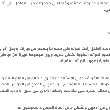
وفر عوامل وظروف معينة، وفيما يلي مجموعة من العوامل التي ت
هي:
عند الطفل زادت قدرته على فهم ما يسمع من عبارات وجمل (أو يقرأ
تطور قدراته اللغوية بشكل سريع، ويرى مجموعة كبيرة من الباحثين
للغوية تطورت قدراته العقلية.
كة اللغوية» وهي الاستعداد الفطري عند الطفل لتعلم اللغة وي
مدركات الحسية (المعلومات) الواردة إلى الدماغ من الحواس المخ
ذلك القدرة على ملاحظة وتقليد الآخرين في نطق أو ترديد النماذج
 عن الآخرين وبشكل خاص أسرة الطفل والمحيطون به.