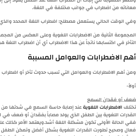
وتظهر الصعوبة في إثبات أن اضطراب اللغة عند الطفل يعود إلى إصا
معاناته من اضطراب في جوانب مختلفة في اللغة.
وفي الوقت الحالي يستعمل مصطلح: اضطراب اللغة المحدد والذي يعرف اختصاراً بـ SLD لوصف اضطراب اللغة ع
المجموعة الثانية من الاضطرابات اللغوية وعلى العكس من المجم
التأخر في اكتسابها ناتجاً عن هذا الاضطراب أي أن اضطراب اللغة ه
أهم الاضطرابات والعوامل المسببة
ومن أهم الاضطرابات والعوامل التي تسبب حدوث تأخر أو اضطراب في
أولاً-
ضعف أو فقدان السمع
تختلف
الاضطرابات اللغوية
عند إصابة حاسة السمع في شدتها من طف
القدرات اللغوية بين الطفل الذي يولد مصاباً بفقدان أو ضعف في
ففي الحالة الأولى تكون مشكلة اللغة أشد.ويعتمد الأمر كذلك عل
فعال وصحيح تطورت القدرات اللغوية بشكل أفضل وتمكن الطفل من 