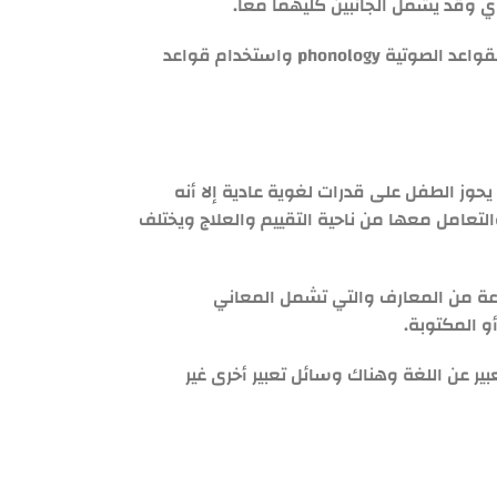
ي وقد يشمل الجانبين كليهما معاً.
وعند الحديث عن اضطراب اللغة التعبيري فقد يكون شاملاً لجميع المظاهر التعبيرية أي يشمل القدرة على تكوين الكلمات واستخدام القواعد الصوتية phonology واستخدام قواعد
وز الطفل على قدرات لغوية عادية إلا أنه
تعامل معها من ناحية التقييم والعلاج ويختلف
وعة من المعارف والتي تشمل المعاني
و المكتوبة.
بير عن اللغة وهناك وسائل تعبير أخرى غير