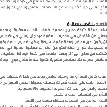
الذي يعاني من فقدان السمع الشديد أو العميق والذي يتجاوز مستوى 90 ديسب
ثانياً-
انخفاض
القدرات العقلية
هناك علاقة وثيقة جداً بين الإصابة بضعف القدرات العقلية أو الإع
يعاني من انخفاض في القدرات العقلية لابد وأن يعاني من اضطرا
أن يكون لدى الطفل إعاقة عقلية بسيطة ولكن اضطراب اللغة يكون
والسبب هنا هو أن اللغة تعتبر من القدرات العقلية العالية في ال
شدتها من طفل إلى آخر وذلك اعتماداً على شدة الإعاقة العقلية ـ كما
وبشكل عام نلاحظ المظاهر اللغوية التالية عند الأطفال ذوي الإعاقة
غياب كامل للغة أو أية وسيلة تواصل ونجد مثل هذا الاضطراب في ح
اقتصار اللغة على بضعة أصوات بسيطة يصدرها الطفل للتعبير عن حا
ضعف واضح في القدرات اللغوية التعبيرية والاستقبالية.
التأخر في اكتساب اللغة والكلام.
البطء الواضح في اكتساب مظاهر معينة في اللغة.
البطء في مراحل التطور اللغوي.
وهناك مظاهر أخرى للاضطراب اللغوي