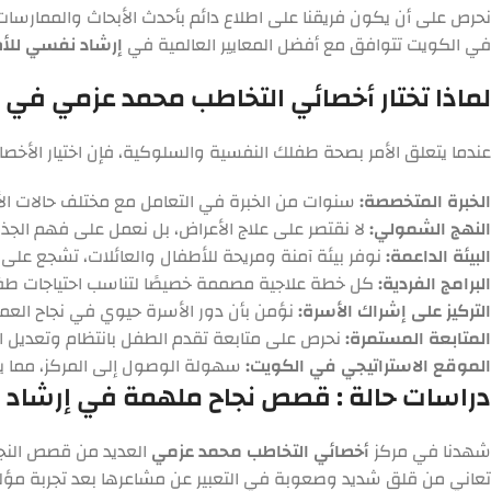
نحرص على أن يكون فريقنا على اطلاع دائم بأحدث الأبحاث والممارسا
في الكويت تتوافق مع أفضل المعايير العالمية في
إرشاد نفسي للأ
لماذا تختار أخصائي التخاطب محمد عزمي في 
عندما يتعلق الأمر بصحة طفلك النفسية والسلوكية، فإن اختيار الأخصا
الخبرة المتخصصة:
سنوات من الخبرة في التعامل مع مختلف حالات الأط
النهج الشمولي:
لا نقتصر على علاج الأعراض، بل نعمل على فهم الج
البيئة الداعمة:
نوفر بيئة آمنة ومريحة للأطفال والعائلات، تشجع على ال
البرامج الفردية:
كل خطة علاجية مصممة خصيصًا لتناسب احتياجات طفلك
التركيز على إشراك الأسرة:
نؤمن بأن دور الأسرة حيوي في نجاح العملية
المتابعة المستمرة:
نحرص على متابعة تقدم الطفل بانتظام وتعديل ال
الموقع الاستراتيجي في الكويت:
سهولة الوصول إلى المركز، مما يج
دراسات حالة : قصص نجاح ملهمة في إرشاد 
شهدنا في مركز
أخصائي التخاطب محمد عزمي
العديد من قصص النجاح 
تعاني من قلق شديد وصعوبة في التعبير عن مشاعرها بعد تجربة مؤ