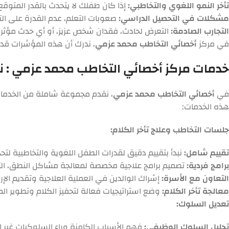
تأخر النمو اللغوي والتخاطبي:
إذا كان طفلك لا يتحدث بالقدر المتوق
مشكلات في التحصيل الدراسي:
صعوبات التعلم، عدم القدرة على الت
التجارب الصادمة:
التعرض لحادث، فقدان شخص عزيز، أو أي حدث مؤثر قد ي
في مركز
أخصائي التخاطب محمد عزمي
، ندرك أن هذه المؤشرات قد 
خدمات مركز أخصائي التخاطب محمد عزمي : 
في
أخصائي التخاطب محمد عزمي
، نقدم مجموعة شاملة من الخدمات
هذه الخدمات:
جلسات التخاطب وعلاج تأخر الكلام:
تقييم شامل:
نبدأ بتقييم دقيق لقدرات الطفل اللغوية والتخاطبية لت
برامج فردية:
تصميم برامج علاجية مخصصة لمعالجة مشاكل النطق، التأت
التعاون مع الأسرة:
إشراك الوالدين في العملية العلاجية وتقديم الإر
معالجة تأخر الكلام:
وضع استراتيجيات فعالة لتحفيز الكلام وتطوير الم
تعديل السلوك:
تحليل السلوك الوظيفي:
فهم الأسباب الكامنة وراء السلوكيات غير ا