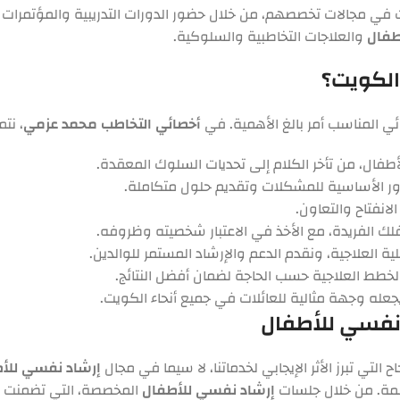
ت في مجالات تخصصهم، من خلال حضور الدورات التدريبية والمؤتمرات
طفال
والعلاجات التخاطبية والسلوكية.
الكويت؟
ئي المناسب أمر بالغ الأهمية. في
أخصائي التخاطب محمد عزمي
، نت
فال، من تأخر الكلام إلى تحديات السلوك المعقدة.
ذور الأساسية للمشكلات وتقديم حلول متكاملة.
انفتاح والتعاون.
 الفريدة، مع الأخذ في الاعتبار شخصيته وظروفه.
 العلاجية، ونقدم الدعم والإرشاد المستمر للوالدين.
خطط العلاجية حسب الحاجة لضمان أفضل النتائج.
عله وجهة مثالية للعائلات في جميع أنحاء الكويت.
نفسي للأطفال
التي تبرز الأثر الإيجابي لخدماتنا، لا سيما في مجال
إرشاد نفسي للأ
لمة. من خلال جلسات
إرشاد نفسي للأطفال
المخصصة، التي تضمنت تقن