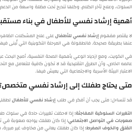
السلوك، وعلاج تأخر الكلام، وكلها تندرج تحت مظلة واسعة من الدع
أهمية إرشاد نفسي للأطفال في بناء مستق
لا يقتصر مفهوم
إرشاد نفسي للأطفال
على علاج المشكلات الظاهرة 
عنها بطريقة صحيحة. فالطفولة هي المرحلة التكوينية التي تُبنى فيه
في الكويت، ومع ازدياد الوعي بأهمية الصحة النفسية، أصبح البحث
عالمه الخاص، وأن الطرق التقليدية قد لا تكون كافية للتعامل مع التحد
الاعتبار البيئة الأسرية والاجتماعية التي يعيش فيها.
متى يحتاج طفلك إلى إرشاد نفسي متخصص؟
قد تتساءل: متى يجب أن أفكر في طلب
إرشاد نفسي للأطفال
لطفلي؟
التغيرات السلوكية المفاجئة:
إذا لاحظت تغييرات حادة في سلوك طفلك،
صعوبات في التواصل الاجتماعي:
إذا كان طفلك يواجه صعوبة في تكوين
القلق والخوف المفرط:
إذا كان طفلك يعاني من مخاوف غير مبررة، قل