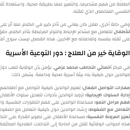
الطفلة من فهم مشاعرها، والتعبير عنها بطريقة صحية، واستعادة ثقتها بن
النفسي المتخصص الذي تلقته.
وفي حالة أخرى، طفل كان يعاني من تأخر كبير في الكلام، مما أثر عل
للأطفال
للتعامل مع مشاعر الإحباط والتوتر المرتبطة بتأخر الكلام، حق
على ثقته بنفسه وتفاعلاته مع الآخرين. هذه القصص ليست سوى أمثلة 
الوقاية خير من العلاج : دور التوعية الأسرية
في مركز
أخصائي التخاطب محمد عزمي
، نؤمن بأن الوقاية تلعب دورً
للوالدين حول كيفية بناء بيئة أسرية صحية وداعمة. يشمل ذلك:
مهارات التواصل الفعال:
تعليم الوالدين كيفية التواصل مع أطفالهم 
إدارة السلوك الإيجابية:
تزويد الوالدين بأدوات لتعديل سلوك الأطفال 
فهم مراحل النمو:
مساعدة الوالدين على فهم التطورات النفسية وا
التعامل مع الضغوط:
إرشاد الوالدين حول كيفية التعامل مع الضغوط 
تعزيز المرونة النفسية:
مساعدة الأطفال على تطوير القدرة على التكي
هذه الجوانب الوقائية تقلل من الحاجة إلى التدخلات العلاجية المكثفة