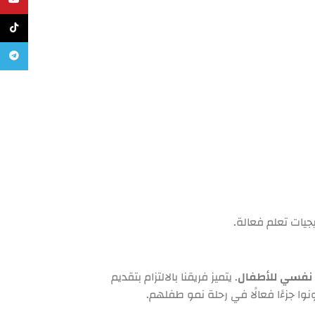
يوتيوب
تيك تو
تليجرام
يات تعلم فعالة.
 نفسي للأطفال
. يتميز فريقنا بالالتزام بتقديم
ا جزءًا فعالًا في رحلة نمو طفلهم.