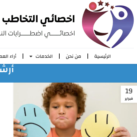
الرئيسية
من نحن
الخدمات
أراء العم
أرش
19
فبراير