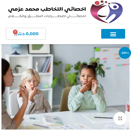
0
0,000
د.ك
-20%
اضغط للتكبير