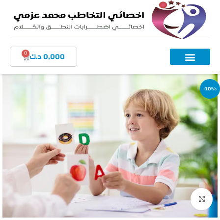
0
0,000
د.ك
-10%
اضغط للتكبير