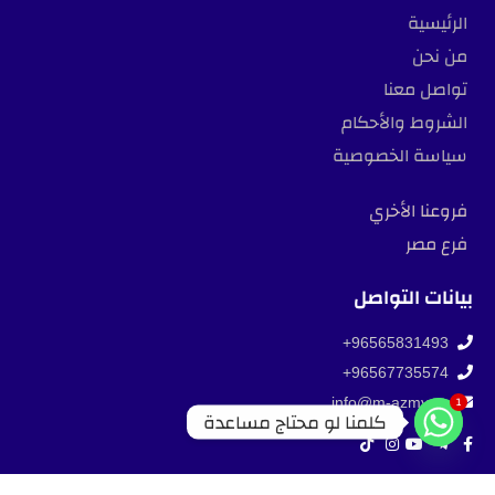
الرئيسية
من نحن
تواصل معنا
الشروط والأحكام
سياسة الخصوصية
فروعنا الأخري
فرع مصر
بيانات التواصل
96565831493+
96567735574+
1
info@m-azmy.co
كلمنا لو محتاج مساعدة