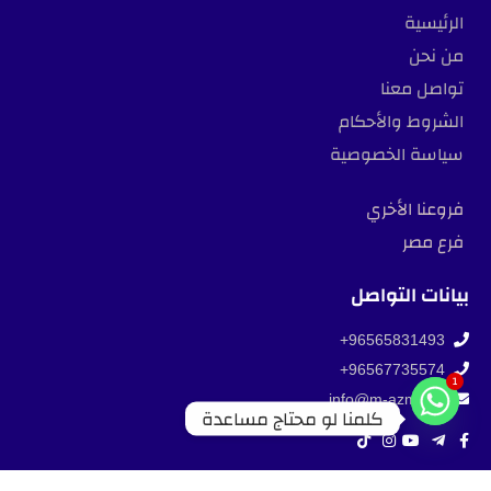
الرئيسية
من نحن
تواصل معنا
الشروط والأحكام
سياسة الخصوصية
فروعنا الأخري
فرع مصر
بيانات التواصل
96565831493+
96567735574+
1
info@m-azmy.co
كلمنا لو محتاج مساعدة