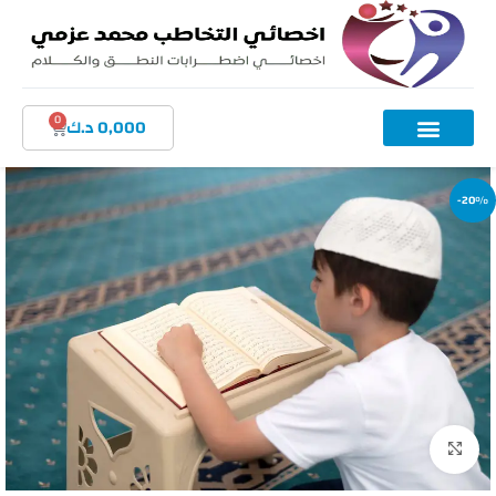
0
0,000
د.ك
-20%
اضغط للتكبير