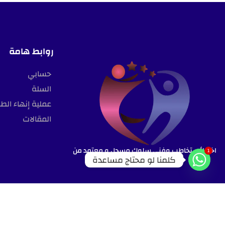
روابط هامة
حسابي
السلة
عملية إنهاء الط
المقالات
اخصائي تخاطب وفني سلوك مسجل و معتمد من
1
كلمنا لو محتاج مساعدة
البورد الامريكي (RBT)