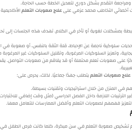
ومراجعة التقدم بشكل دوري لتعديل الخطة حسب الحاجة.
ت أخصائي التخاطب محمد عزمي على
علاج صعوبات التعلم
الأكاديمية 
رتبطة بمشكلات لغوية أو تأخر في الكلام. تهدف هذه الجلسات إلى تحسي
ديات سلوكية ناجمة عن الإحباط، قلة الثقة بالنفس، أو صعوبة في ال
جابية، وتعزيز السلوكيات المرغوبة، وتقليل السلوكيات غير المرغوبة م
مبكرًا على صعوبات تعلم محتملة أو قد يفاقم من صعوبات التواصل. ي
يرية.
علاج صعوبات التعلم
يتطلب جهدًا جماعيًا. لذلك، يحرص على:
 في المنزل من خلال استراتيجيات وتقنيات بسيطة.
 الترتيبات اللازمة داخل الفصل الدراسي (مثل وقت إضافي للاختبارات
 لتعزيز فهمهم لصعوبات التعلم وأفضل الممارسات للتعامل معها.
م تشخيص صعوبة التعلم في سن مبكرة، كلما كانت فرص الطفل في التغ