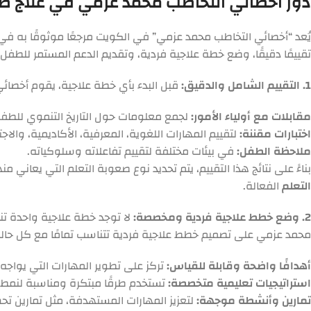
دور أخصائي التخاطب محمد عزمي في علاج صع
يُعد “أخصائي التخاطب محمد عزمي” في الكويت مرجعًا موثوقًا به ف
تقييمًا دقيقًا، وضع خطة علاجية فردية، وتقديم الدعم المستمر للطفل
1. التقييم الشامل والدقيق:
قبل البدء بأي خطة علاجية، يقوم أخصائي
مقابلات مع أولياء الأمور:
لجمع معلومات حول التاريخ التنموي للطفل
اختبارات مقننة:
لتقييم المهارات اللغوية، المعرفية، الأكاديمية، وال
ملاحظة الطفل:
في بيئات مختلفة لتقييم تفاعلاته وسلوكياته.
بناءً على نتائج هذا التقييم، يتم تحديد نوع صعوبة التعلم التي يعاني
التعلم
الفعالة.
2. وضع خطط علاجية فردية ومخصصة:
لا توجد خطة علاجية واحدة ت
محمد عزمي على تصميم خطط علاجية فردية تتناسب تمامًا مع كل حال
أهدافًا واضحة وقابلة للقياس:
تركز على تطوير المهارات التي يواجه
استراتيجيات تعليمية متخصصة:
تستخدم طرقًا مبتكرة ومناسبة لنمط ت
تمارين وأنشطة موجهة:
لتعزيز المهارات المستهدفة، مثل تمارين تحس