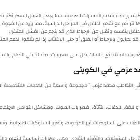
يف وإعادة تنظيم المسارات العصبية، مما يجعل التدخل المبكر أكثر فع
ها تتراكم مع تقدم الطفل في المراحل الدراسية، مما يزيد من الفجوة بي
الطفل بنفسه وتقلل من الإحباط الذي قد ينجم عن الفشل المتكرر.
د يصابون بالإحباط أو القلق أو حتى الاكتئاب إذا لم يتلقوا الدعم 
لأمور بملاحظة أي علامات تدل على صعوبات محتملة في التعلم والبح
مد عزمي في الكويتى
ائي التخاطب محمد عزمي” مجموعة واسعة من الخدمات المتخصصة التي
واللغة، اللدغات، التأتأة، اضطرابات الصوت، ومشاكل التواصل الاجتم
لب على السلوكيات غير المرغوبة، وتعزيز السلوكيات الإيجابية، وتنمي
رة، حل المشكلات، والتفكير النقدي، وهي مهارات أساسية للتعلم والنج