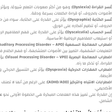
عُسر القراءة (Dyslexia):
وهو من أكثر صعوبات التعلم شيوعًا، ويؤثر
الأصوات بالحروف، أو قراءة الكلمات بسرعة ودقة.
عُسر الكتابة (Dysgraphia):
يؤثر على القدرة على الكتابة، سواء من ح
الحروف، أو تنظيم أفكاره على الورق.
عُسر الحساب (Dyscalculia):
يؤثر على القدرة على فهم المفاهيم الري
أو استيعاب المفاهيم الرياضية الأساسية.
اضطراب المعالجة السمعية (Auditory Processing Disorder – APD):
التعليمات الشفهية، التمييز بين الأصوات المتشابهة، أو فهم الكلام في
اضطراب المعالجة البصرية (Visual Processing Disorder – VPD):
يؤث
القراءة، أو تذكر ما رآه.
اضطراب المهارات الحركية (Dyspraxia):
يؤثر على التنسيق الحركي وال
الأربطة.
اضطرابات الانتباه والتركيز (ADHD/ADD):
على الرغم من أنها لا تصنف دا
الأكاديمي.
إن القدرة على تمييز هذه العلامات المبكرة هي الخطوة الأولى نحو
عل
الشامل.