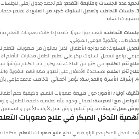
تحديد عدد الجلسات ومتابعة التقدم:
يتم تحديد جدول زمني للجلسات 
3. جلسات التخاطب وتعديل السلوك كجزء من العلاج:
لا تقتصر خدما
بصعوبات التعلم:
جلسات التخاطب:
تلعب دورًا حيويًا، خاصة إذا كانت صعوبات التعلم م
المفردات، وتقوية الوعي الصوتي.
تعديل السلوك:
قد يواجه الأطفال الذين يعانون من صعوبات التعلم تح
عزمي برامج لتعديل السلوك تركز على تعليم الطفل مهارات التأقلم الإي
علاج تأخر الكلام:
في كثير من الحالات، قد يكون تأخر الكلام مؤشرًا 
علاج تأخر الكلام
لمساعدة الأطفال على تطوير مهاراتهم اللغوية والتعب
4. إشراك الأسرة والمدرسة:
يؤمن أخصائي التخاطب محمد عزمي بأن
تثقيف أولياء الأمور:
حول طبيعة صعوبات التعلم، وكيفية دعم أطفالهم
التواصل مع المدرسة:
لضمان وجود بيئة تعليمية داعمة للطفل، وتوفير
ورش عمل تدريبية:
قد يتم تنظيم ورش عمل لأولياء الأمور والمعلمين
أهمية التدخل المبكر في علاج صعوبات التعلم
يُعد التدخل المبكر حجر الزاوية في نجاح
علاج صعوبات التعلم
. فكلما ت