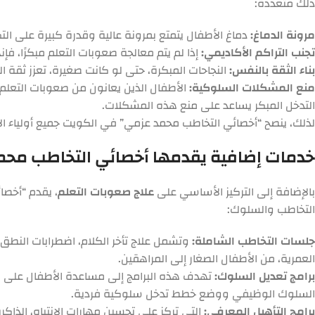
ذلك متعددة:
مرونة الدماغ:
دماغ الأطفال يتمتع بمرونة عالية وقدرة كبيرة على التك
تجنب التراكم الأكاديمي:
إذا لم يتم معالجة صعوبات التعلم مبكرًا، فإن
بناء الثقة بالنفس:
النجاحات المبكرة، حتى لو كانت صغيرة، تعزز ثقة 
منع المشكلات السلوكية:
الأطفال الذين يعانون من صعوبات التعلم ق
التدخل المبكر يساعد على منع هذه المشكلات.
لذلك، ينصح “أخصائي التخاطب محمد عزمي” في الكويت جميع أولياء ا
خدمات إضافية يقدمها أخصائي التخاطب مح
بالإضافة إلى التركيز الأساسي على
علاج صعوبات التعلم
، يقدم “أخص
التخاطب والسلوك:
جلسات التخاطب الشاملة:
وتشمل علاج تأخر الكلام، اضطرابات النطق 
العمرية، من الأطفال الصغار إلى المراهقين.
برامج تعديل السلوك:
تهدف هذه البرامج إلى مساعدة الأطفال على التغ
السلوك الوظيفي ووضع خطط تدخل سلوكية فردية.
برامج التأهيل المعرفي:
التي تركز على تحسين مهارات الانتباه، الذاك