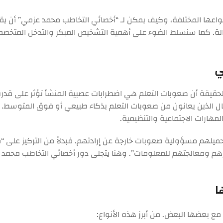
عها المختلفة، وكيف يمكن لـ “أخصائي التخاطب محمد عزمي” أن يقدم
 حالة. كما سنسلط الضوء على أهمية التشخيص المبكر والتدخل المتخصص
ي
الحقيقة أن صعوبات التعلم هي اضطرابات عصبية المنشأ تؤثر على قدر
الأطفال الذين يعانون من صعوبات التعلم بذكاء طبيعي أو فوق المتو
لمهارات الاجتماعية والتنظيمية.
ميلهم مسؤولية صعوبات خارجة عن إرادتهم. فبدلاً من التركيز على “
م ومعالجتهم للمعلومات”. وهنا يتجلى دور أخصائي التخاطب محمد عز
ا
ع بعضها البعض. من أبرز هذه الأنواع: