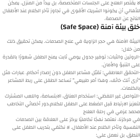
لا يقتصر العلاج على الجلسات المتخصصة، بل يبدأ من المنزل. يمكن
للأهالي أن يكونوا الشريك الأقوى في تجاوز
تأخر الكلام عند الأطفال
الناتج عن الصدمة.
خلق بيئة آمنة (Safe Space)
البيئة الآمنة هي حجر الزاوية في علاج الصدمات. يمكن تحقيق ذلك
من خلال:
•
الروتين والثبات:
توفير جدول يومي ثابت يمنح الطفل شعورًا بالقدرة
على التنبؤ والأمان.
•
التحقق العاطفي:
تقبّل مشاعر الطفل دون إصدار أحكام. عبارات مثل
“أرى أنك خائف، وهذا أمر طبيعي” تساعد الطفل على ربط المشاعر
بالكلمات.
•
التواصل غير اللفظي:
استخدام العناق، الابتسامة، واللعب المشترك
لتعزيز الارتباط قبل الضغط على الطفل للكلام.
دور أخصائي التخاطب
محمد عزمي في رحلة العلاج
في مركزنا، نعتمد نهجًا تكامليًا يركز على
العلاقة بين الصدمات
النفسية وتأخر الكلام عند الأطفال
. لا نكتفي بتدريب الطفل على
النطق، بل نعمل على: