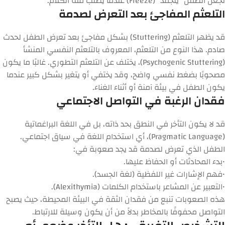
تجعل الطفل “يتجمد” (Freeze) عندما يُطلب منه الكلام.
التلعثم المفاجئ بعد التعرض لصدمة
قد يظهر التلعثم (Stuttering) بشكل مفاجئ بعد تعرض الطفل لحدث
صادم. هذا النوع من التلعثم، المعروف بالتلعثم النفسي المنشأ
(Psychogenic Stuttering)، يختلف عن التلعثم التطوري. غالبًا ما يكون
مصحوبًا بضغط نفسي واضح، وقد يختفي أو يتغير بشكل كبير عندما
يكون الطفل في بيئة آمنة أو أثناء الغناء.
فقدان الرغبة في التواصل الاجتماعي
قد لا يكون التأخر في النطق بحد ذاته، بل في
اللغة البراغماتية
(Pragmatic Language)
، أي استخدام اللغة في سياق اجتماعي.
الطفل الذي تعرض لصدمة قد يجد صعوبة في:
•
بدء المحادثات أو الحفاظ عليها.
•
فهم الإشارات غير اللفظية (لغة الجسد).
•
التعبير عن المشاعر باستخدام الكلمات (Alexithymia).
هذه الصعوبات تنبع من فقدان الثقة في البيئة المحيطة، حيث يصبح
التواصل محفوفًا بالمخاطر بدلاً من أن يكون وسيلة للارتباط.