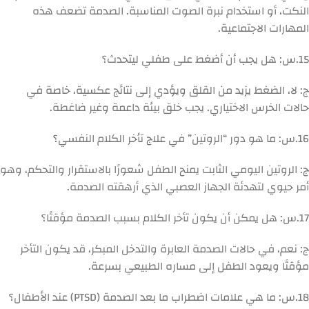
النكت، أو استخدام نبرة الصوت المناسبة. الصدمة تضعف هذه
المهارات الاجتماعية.
15.
س: هل يجب أن أضغط على طفلي ليتحدث؟
ج: لا، الضغط يزيد من القلق ويؤدي إلى نتائج عكسية، خاصة في
حالات الخرس الاختياري. يجب خلق بيئة داعمة وغير ضاغطة.
16.
س: ما هو دور “الروتين” في علاج تأخر الكلام النفسي؟
ج: الروتين اليومي الثابت يمنح الطفل شعورًا بالاستقرار والتحكم، وهو
أمر حيوي لتهدئة الجهاز العصبي الذي أرهقته الصدمة.
17.
س: هل يمكن أن يكون تأخر الكلام بسبب الصدمة مؤقتًا؟
ج: نعم، في حالات الصدمة العابرة والتدخل المبكر، قد يكون التأخر
مؤقتًا ويعود الطفل إلى مساره الطبيعي بسرعة.
18.
س: ما هي علامات اضطراب ما بعد الصدمة (PTSD) عند الأطفال؟