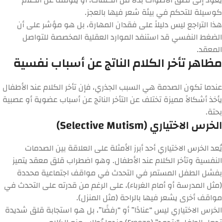
كوسيلة للتحكم في بيئة شعر فيها بالعجز.
هذا التراجع ليس دليلاً على فقدان المهارة، بل هو مؤشر على أن
الضغط النفسي قد استنفد الموارد العقلية المخصصة للتواصل
المعقد.
مظاهر تأخر الكلام الناتج عن أسباب نفسية
عندما تكون الصدمة هي السبب الجذري، فإن
تأخر الكلام عند الأطفال
يأخذ أشكالاً مميزة تختلف عن التأخر الناتج عن أسباب عضوية أو عصبية
بحتة.
الخرس الاختياري (Selective Mutism)
يُعد الخرس الاختياري أحد أبرز الأمثلة على
العلاقة بين الصدمات
النفسية وتأخر الكلام عند الأطفال
. وهو اضطراب قلق معقد يتميز
بفشل الطفل المستمر في التحدث في مواقف اجتماعية محددة
(مثل المدرسة أو أمام الغرباء)، على الرغم من قدرته على التحدث في
مواقف أخرى يشعر فيها بالراحة (مثل المنزل).
الخرس الاختياري ليس “عنادًا” أو “رفضًا”، بل هو استجابة قلق شديدة