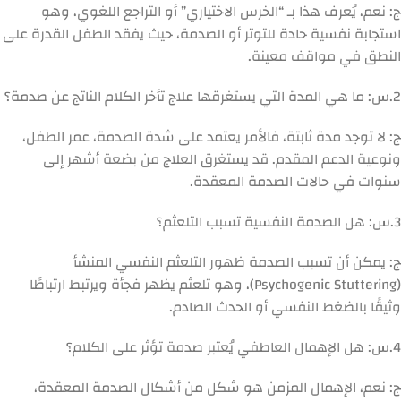
ج: نعم، يُعرف هذا بـ “الخرس الاختياري” أو التراجع اللغوي، وهو
استجابة نفسية حادة للتوتر أو الصدمة، حيث يفقد الطفل القدرة على
النطق في مواقف معينة.
2.
س: ما هي المدة التي يستغرقها علاج تأخر الكلام الناتج عن صدمة؟
ج: لا توجد مدة ثابتة، فالأمر يعتمد على شدة الصدمة، عمر الطفل،
ونوعية الدعم المقدم. قد يستغرق العلاج من بضعة أشهر إلى
سنوات في حالات الصدمة المعقدة.
3.
س: هل الصدمة النفسية تسبب التلعثم؟
ج: يمكن أن تسبب الصدمة ظهور التلعثم النفسي المنشأ
(Psychogenic Stuttering)، وهو تلعثم يظهر فجأة ويرتبط ارتباطًا
وثيقًا بالضغط النفسي أو الحدث الصادم.
4.
س: هل الإهمال العاطفي يُعتبر صدمة تؤثر على الكلام؟
ج: نعم، الإهمال المزمن هو شكل من أشكال الصدمة المعقدة،