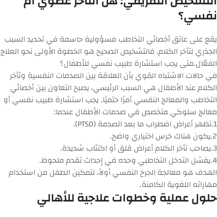
التشخيص التفريقي: هل التأخر عضوي أم
نفسي؟
يقع على عاتق أخصائي التخاطب مسؤولية حاسمة في تحديد السبب
الجذري لتأخر الكلام. فالتشخيص الصحيح هو الخطوة الأولى نحو العلاج
الفعّال.
متى يجب استشارة طبيب نفسي للأطفال؟
في حالات الاشتباه القوي بأن
العلاقة بين الصدمات النفسية وتأخر
الكلام عند الأطفال
هي السبب الرئيسي، يصبح التعاون بين أخصائي
التخاطب والمعالج النفسي أمرًا حتميًا. يجب استشارة طبيب نفسي أو
معالج سلوكي متخصص في صدمات الأطفال عندما:
1.
تظهر أعراض اضطراب ما بعد الصدمة (PTSD).
2.
يكون هناك خرس اختياري واضح.
3.
يصاحب تأخر الكلام أعراض قلق أو اكتئاب شديدة.
4.
يفشل التدخل التخاطبي وحده في إحداث تقدم ملحوظ.
الهدف هو معالجة الجرح النفسي أولاً، لتمكين الطفل من استخدام
مهاراته اللغوية الكامنة.
حلول عملية وخطوات علاجية للأهالي