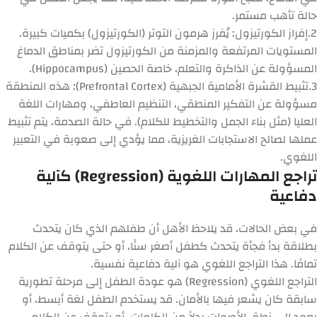
حالة تأهب مستمر.
2.
إفراز الكورتيزول:
يُفرز هرمون التوتر (الكورتيزول) بكميات كبيرة.
المستويات المرتفعة والمزمنة من الكورتيزول تضر بمناطق الدماغ
المسؤولة عن الذاكرة والتعلم، خاصة
الحصين (Hippocampus)
.
3.
تثبيط القشرة الأمامية الجبهية (Prefrontal Cortex):
هذه المنطقة
مسؤولة عن التفكير المنطقي، التنظيم العاطفي، ومهارات اللغة
العليا (مثل بناء الجمل والتخطيط للكلام). في حالة الصدمة، يتم تثبيط
عملها لصالح الاستجابات الغريزية، مما يؤدي إلى صعوبة في التعبير
اللغوي.
تراجع المهارات اللغوية (Regression) كآلية
دفاعية
في بعض الحالات، قد يلاحظ الأهل أن طفلهم الذي كان يتحدث
بطلاقة بدأ فجأة يتحدث كطفل أصغر سنًا، أو حتى يتوقف عن الكلام
تمامًا. هذا التراجع اللغوي هو آلية دفاعية نفسية.
التراجع اللغوي (Regression)
هو عودة الطفل إلى مرحلة تطورية
سابقة كان يشعر فيها بالأمان. قد يستخدم الطفل لغة أبسط، أو
يعود إلى نطق الأصوات بدلاً من الكلمات، أو يتوقف عن الكلام