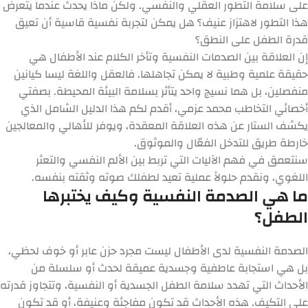
على سلامة التطور العقلي والنفسي. ولكن ماذا يحدث عندما يتعرض
هذا التطور لاهتزاز عنيف؟ هل يمكن لتجربة نفسية قاسية أن تعيق
قدرة الطفل على النطق؟
إن
العلاقة بين الصدمات النفسية وتأخر الكلام عند الأطفال
هي
حقيقة علمية وطبية لا يمكن تجاهلها. فالعقل واللغة ليسا كيانين
منفصلين، بل هما نسيج واحد يتأثر بسلامة البيئة المحيطة. بصفتي
أخصائي التخاطب محمد عزمي، أقدم لكم هذا الدليل الشامل الذي
يكشف الستار عن هذه العلاقة المعقدة، ويوفر للأهالي والمعالجين
خارطة طريق للتدخل الفعّال والموثوق.
سنتعمق في فهم الآليات التي تربط بين الألم النفسي والتعثر
اللغوي، ونقدم حلولاً عملية تعيد لطفلك صوته وثقته بنفسه.
ما هي الصدمة النفسية وكيف يختبرها
الطفل؟
الصدمة النفسية لدى الأطفال ليست مجرد حزن عابر أو خوف لحظي،
بل هي استجابة عاطفية وجسدية عميقة لحدث أو سلسلة من
الأحداث التي تهدد سلامة الطفل الجسدية أو النفسية، وتتجاوز قدرته
على التكيف. هذه الأحداث قد تكون مفاجئة وعنيفة، أو قد تكون