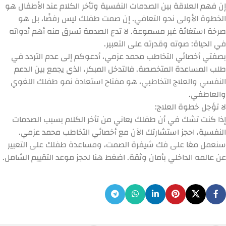
إن فهم
العلاقة بين الصدمات النفسية وتأخر الكلام عند الأطفال
هو
الخطوة الأولى نحو التعافي. إن صمت طفلك ليس رفضًا، بل هو
صرخة استغاثة غير مسموعة. لا تدع الصدمة تسرق منه أهم أدواته
في الحياة: صوته وقدرته على التعبير.
بصفتي أخصائي التخاطب محمد عزمي، أدعوكم إلى عدم التردد في
طلب المساعدة المتخصصة. فالتدخل المبكر، الذي يجمع بين الدعم
النفسي والعلاج التخاطبي، هو مفتاح استعادة نمو طفلك اللغوي
والعاطفي.
لا تؤجل خطوة العلاج:
إذا كنت تشك في أن طفلك يعاني من
تأخر الكلام
بسبب
الصدمات
النفسية
،
احجز استشارتك الآن
مع أخصائي التخاطب محمد عزمي.
سنعمل معًا على فك شيفرة الصمت، ومساعدة طفلك على التعبير
عن عالمه الداخلي بأمان وثقة.
اضغط هنا لحجز موعد التقييم الشامل.