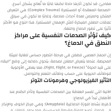
مفاجئ. قد تكون آثارها حادة لكنها غالبًا ما تُعالج بشكل أسرع.
•
الصدمة المعقدة أو المستمرة (Complex Trauma):
هي التعرض
المتكرر والمزمن لعدة أحداث صادمة، وغالبًا ما تكون في سياق
علاقات الطفل المبكرة (مثل الإهمال المستمر). هذا النوع هو الأكثر
تأثيرًا على تطور الدماغ واللغة.
كيف تؤثر الصدمات النفسية على مراكز
النطق في الدماغ؟
إن الجهاز العصبي للطفل في مرحلة التطور حساس للغاية للبيئة
المحيطة. عندما يتعرض الطفل لصدمة، يتحول دماغه إلى وضع “البقاء
على قيد الحياة” (Fight, Flight, or Freeze)، مما يعطي الأولوية
للوظائف الحيوية على حساب وظائف التعلم والتواصل.
التأثير الفيزيولوجي وهرمونات التوتر
الآلية التي تفسر
العلاقة بين الصدمات النفسية وتأخر الكلام عند
الأطفال
تبدأ في الدماغ:
1.
فرط نشاط اللوزة الدماغية (Amygdala):
وهي مركز الخوف والإنذار
في الدماغ. تصبح اللوزة مفرطة الحساسية، مما يجعل الطفل في