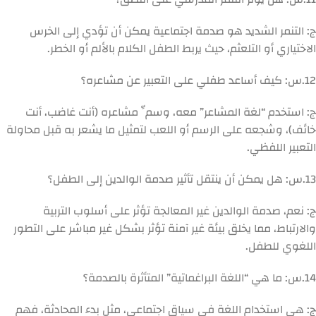
ج: التنمر الشديد هو صدمة اجتماعية يمكن أن تؤدي إلى الخرس
الاختياري أو التلعثم، حيث يربط الطفل الكلام بالألم أو الخطر.
12.
س: كيف أساعد طفلي على التعبير عن مشاعره؟
ج: استخدم “لغة المشاعر” معه، وسمِّ مشاعره (أنت غاضب، أنت
خائف)، وشجعه على الرسم أو اللعب لتمثيل ما يشعر به قبل محاولة
التعبير اللفظي.
13.
س: هل يمكن أن ينتقل تأثير صدمة الوالدين إلى الطفل؟
ج: نعم، صدمة الوالدين غير المعالجة تؤثر على أسلوب التربية
والارتباط، مما يخلق بيئة غير آمنة تؤثر بشكل غير مباشر على التطور
اللغوي للطفل.
14.
س: ما هي “اللغة البراغماتية” المتأثرة بالصدمة؟
ج: هي استخدام اللغة في سياق اجتماعي، مثل بدء المحادثة، فهم