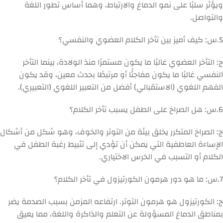
ويؤثر سلبًا على نمو الدماغ والارتباط، وهما أساس تطور اللغة
والتواصل.
5.
س: كيف أميز بين تأخر الكلام العضوي والنفسي؟
ج: التأخر العضوي غالبًا ما يكون مستمرًا منذ الولادة، بينما التأخر
النفسي غالبًا ما يكون مفاجئًا أو مرتبطًا بحدث معين، وقد يكون
الفهم اللغوي (الاستقبالي) أفضل من التعبير اللغوي (التعبيري).
6.
س: هل الصراخ على الطفل يسبب تأخر الكلام؟
ج: الصراخ المتكرر يخلق بيئة من التوتر والخوف، وهو شكل من أشكال
الإساءة العاطفية التي يمكن أن تؤدي إلى تثبيط رغبة الطفل في
الكلام أو التسبب في الخرس الاختياري.
7.
س: ما هو دور هرمون الكورتيزول في تأخر الكلام؟
ج: الكورتيزول هو هرمون التوتر. ارتفاعه المزمن بسبب الصدمة يضر
بمناطق الدماغ المسؤولة عن التعلم والذاكرة واللغة، مما يعيق